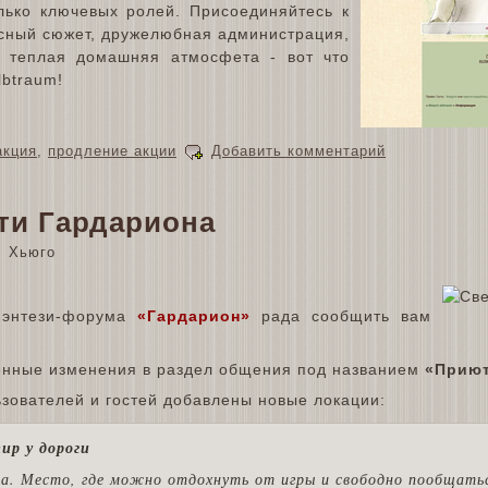
лько ключевых ролей. Присоединяйтесь к
есный сюжет, дружелюбная администрация,
и теплая домашняя атмосфета - вот что
lbtraum!
акция
,
продление акции
Добавить комментарий
ти Гардариона
Хьюго
фэнтези-форума
«Гардарион»
рада сообщить вам
енные изменения в раздел общения под названием
«Приют
ьзователей и гостей добавлены новые локации:
ир у дороги
а. Место, где можно отдохнуть от игры и свободно пообщать