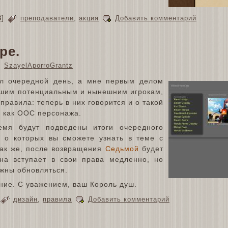
8
]
преподаватели
,
акция
Добавить комментарий
ре.
SzayelAporroGrantz
ил очередной день, а мне первым делом
ашим потенциальным и нынешним игрокам,
правила: теперь в них говорится и о такой
 как ООС персонажа.
мя будут подведены итоги очередного
, о которых вы сможете узнать в теме с
Так же, после возвращения
Седьмой
будет
на вступает в свои права медленно, но
жны обновляться.
ние. С уважением, ваш Король душ.
дизайн
,
правила
Добавить комментарий