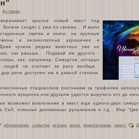
он"
Астриан
зворачивает крылья новый квест под
. Богачи сходят с ума по-своему... И мало
старинные свитки и книги, на крупные
чужины и великолепные украшения и
 Даже чучела редких животных уже не
око, как раньше... Подавай им другого -
пляры, как, например, Симургов, которых
 людей не считают за расу вообще...
 дар речи доступен им в равной степени.
очисленных птицеволков охотникам за трофеями заполуч
онного аукциона или друзьям удастся выручить его до нач
я возможно вовлечение в квест еще одного-двух симург
а СиЛ, пленных диковинных русалианов и т.д... Мир "Цве
обновление
,
события
,
игроки
,
роли
,
приключение
,
квест
Д