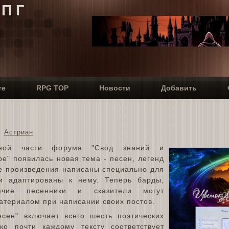
РПГ
те
RPG TOP
Новости
Добавить
Астриан
ной части форума "Свод знаний и
е" появилась новая тема - песен, легенд
се произведения написаны специально для
 и адаптированы к нему. Теперь барды,
дячие песенники и сказители могут
атериалом при написании своих постов.
есен" включает всего шесть поэтических
ко почти каждому тексту соответствует