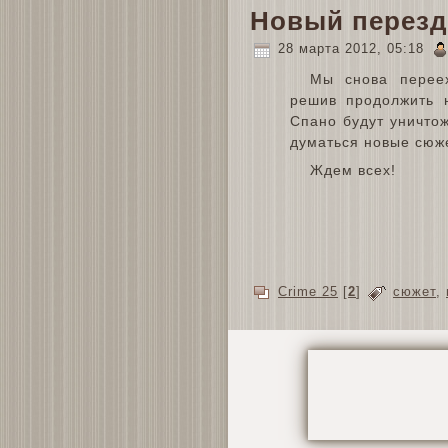
Новый перезд
28 марта 2012, 05:18
Мы снова переех
решив продолжить 
Спано будут уничтож
думаться новые сюж
Ждем всех!
Crime 25
[
2
]
сюжет
,