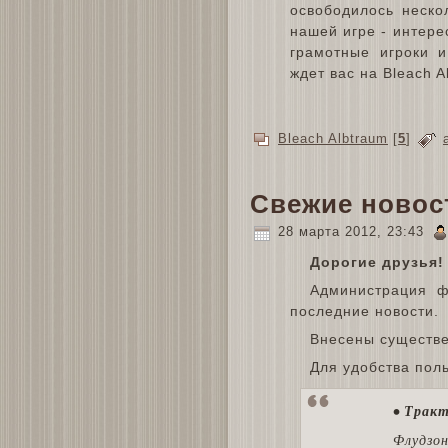
освободилось неско
нашей игре - интер
грамотные игроки 
ждет вас на Bleach A
Bleach Albtraum
[
5
]
Свежие новос
28 марта 2012, 23:43
Дорогие друзья!
Администрация 
последние новости.
Внесены существ
Для удобства пол
• Тракт
Флудзон