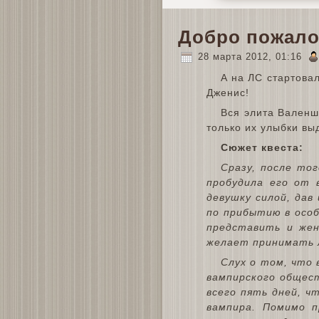
Добро пожало
28 марта 2012, 01:16
А на ЛС стартова
Дженис!
Вся элита Валеншт
только их улыбки выд
Сюжет квеста:
Сразу, после то
пробудила его от 
девушку силой, дав 
по прибытию в особ
представить и жен
желает принимать л
Слух о том, что
вампирского общест
всего пять дней, ч
вампира. Помимо п