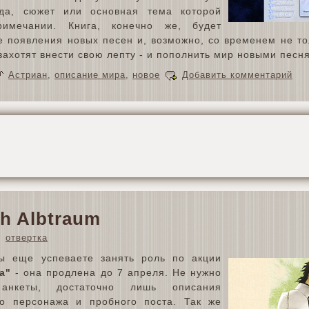
нда, сюжет или основная тема которой
римечании. Книга, конечно же, будет
е появления новых песен и, возможно, со временем не то
захотят внести свою лепту - и пополнить мир новыми песн
Астриан
,
описание мира
,
новое
Добавить комментарий
h Albtraum
отвертка
ы еще успеваете занять роль по акции
а"
- она продлена до 7 апреля. Не нужно
анкеты, достаточно лишь описания
го персонажа и пробного поста. Так же