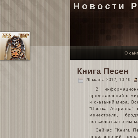
Новости 
О сай
Книга Песен
29 марта 2012, 10:19
В информацион
представлений о мир
и сказаний мира. В
"Цветка Астриана"
менестрели, бро
пользоваться этим м
Сейчас "Книга П
произведений, одна