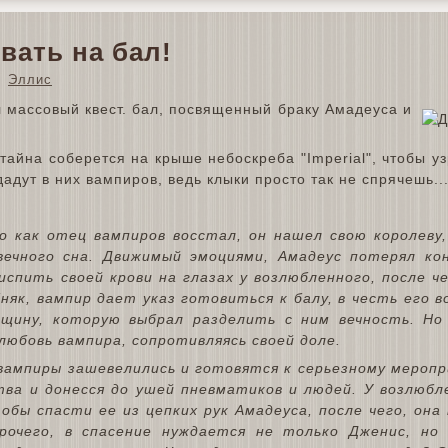
вать на бал!
Эллис
л массовый квест. бал, посвященный браку Амадеуса и
айна соберется на крыше небоскреба "Imperial", чтобы уз
адут в них вампиров, ведь клыки просто так не спрячешь..
го как отец вампиров восстал, он нашел свою королеву
вечного сна. Движимый эмоциями, Амадеус потерял ко
испить своей крови на глазах у возлюбленного, после че
няк, вампир дает указ готовиться к балу, в честь его в
щину, которую выбрал разделить с ним вечность. Но
юбовь вампира, сопротивляясь своей доле.
 вампиры зашевелились и готовятся к серьезному мероп
ва и донесся до ушей пневматиков и людей. У возлюбле
тобы спасти ее из цепких рук Амадеуса, после чего, он
рочего, в спасение нуждается не только Дженис, но 