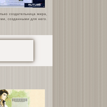
лько создательница мира,
ями, созданными для него.