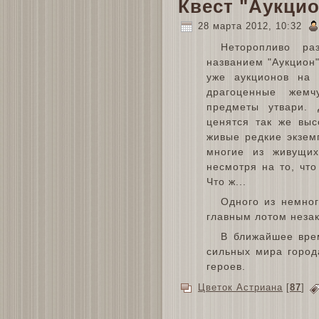
Квест "Аукци
28 марта 2012, 10:32
Неторопливо ра
названием "Аукцион"
уже аукционов на 
драгоценные жем
предметы утвари.
ценятся так же выс
живые редкие экзем
многие из живущих
несмотря на то, что
Что ж...
Одного из немног
главным лотом незак
В ближайшее врем
сильных мира город
героев.
Цветок Астриана
[
87
]