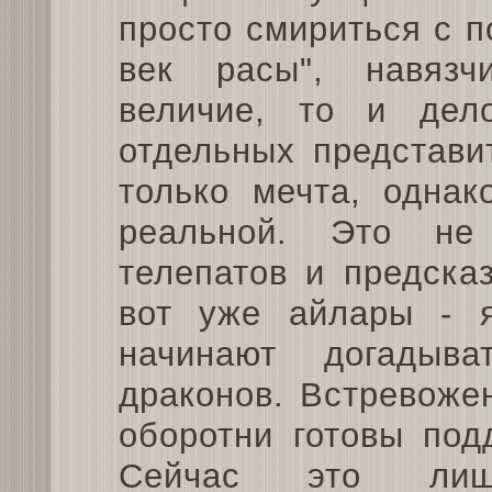
просто смириться с 
век расы", навяз
величие, то и дел
отдельных представи
только мечта, однак
реальной. Это не
телепатов и предска
вот уже айлары - я
начинают догадыв
драконов. Встревоже
оборотни готовы под
Сейчас это ли