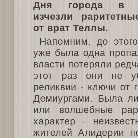
Дня города в с
изчезли раритетны
от врат Теллы.
Напомним, до этог
уже была одна пропа
власти потеряли ред
этот раз они не у
реликвии - ключи от
Демиургами. Была ли
или волшебные рар
характер - неизвес
жителей Алидерии по