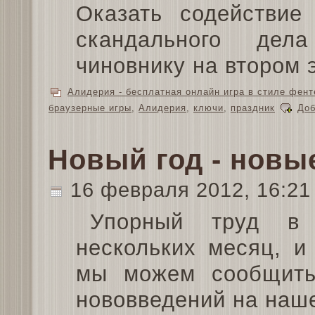
Оказать содействие
скандального дел
чиновнику на втором 
Алидерия - бесплатная онлайн игра в стиле фент
браузерные игры
,
Алидерия
,
ключи
,
праздник
Доб
Новый год - новы
16 февраля 2012, 16:2
Упорный труд в 
нескольких месяц, и
мы можем сообщить
нововведений на наш