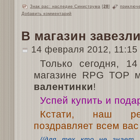
Знак рас: наследие Синиструма
[
28
]
приключ
Добавить комментарий
В магазин завезл
14 февраля 2012, 11:1
Только сегодня, 1
магазине RPG TOP м
валентинки
!
Успей купить и пода
Кстати, наш ре
поздравляет всем вас
//для тех кто не знает,