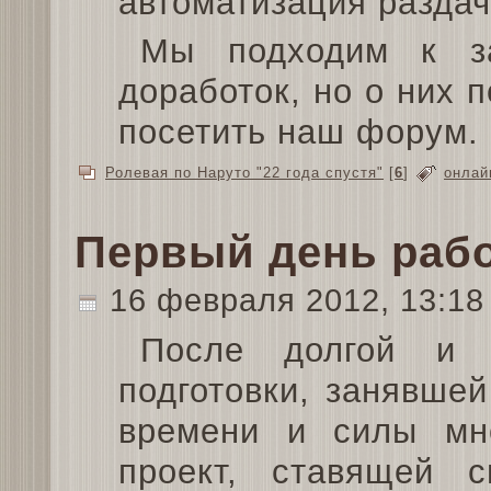
автоматизация раздач
Мы подходим к з
доработок, но о них 
посетить наш форум.
Ролевая по Наруто "22 года спустя"
[
6
]
онлай
Первый день рабо
16 февраля 2012, 13:1
После долгой и к
подготовки, занявшей
времени и силы мн
проект, ставящей 