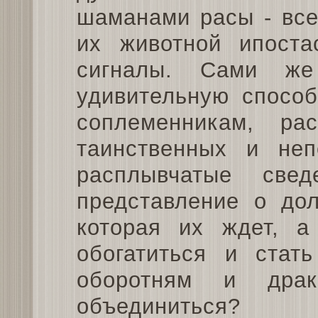
шаманами расы - все
их животной ипоста
сигналы. Сами ж
удивительную способ
соплеменникам, ра
таинственных и не
расплывчатые све
представление о дол
которая их ждет, а
обогатиться и стат
оборотням и дра
объединиться?