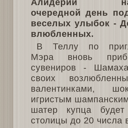
Алидерии нас
очередной день по
веселых улыбок - Д
влюбленных.
В Теллу по приг
Мэра вновь приб
сувениров - Шамаха
своих возлюбленн
валентинками, ш
игристым шампанским
шатер купца будет
столицы до 20 числа 