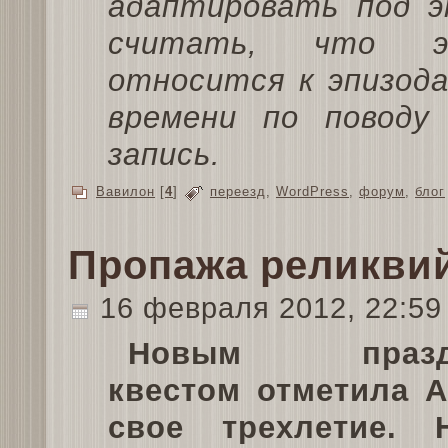
адаптировать под э
считать, что э
относится к эпизода
времени по поводу
запись.
Вавилон
[
4
]
переезд
,
WordPress
,
форум
,
блог
Пропажа реликви
16 февраля 2012, 22:5
Новым празд
квестом отметила 
свое трехлетие. Н