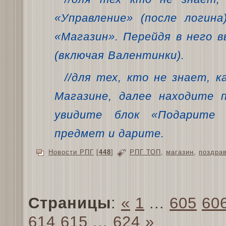
«Управление» (после логин
«Магазин». Перейдя в него 
(включая Валентинки).
//для тех, кто не знает, 
Магазине, далее находите 
увидите блок «Подарите 
предмет и дарите.
Новости РПГ
[
448
]
РПГ ТОП
,
магазин
,
поздра
Страницы
:
«
1
...
605
60
614
615
...
624
»