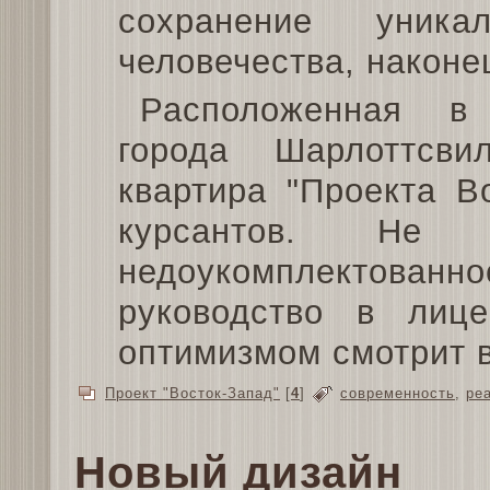
сохранение уник
человечества, наконе
Расположенная в 
города Шарлоттсв
квартира "Проекта В
курсантов. Не
недоукомплектован
руководство в лиц
оптимизмом смотрит 
Проект "Восток-Запад"
[
4
]
современность
,
ре
Новый дизайн