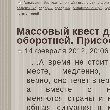
Алидерия - бесплатная онлайн игра в стиле фент
валентинка
,
подарки
,
праздник
,
онлайновые игры
,
бр
комментарий
Массовый квест д
оборотней. Присо
14 февраля 2012, 20:0
...А время не стоит
месте, медленно,
верно, оно течет впер
а вместе с н
меняются страны и н
общая ситуация в 