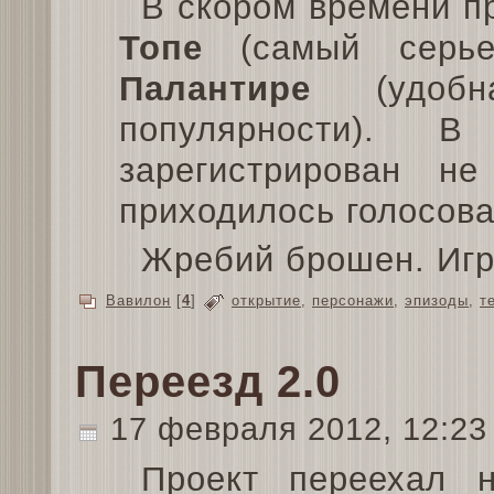
В скором времени пр
Топе
(самый серье
Палантире
(удобна
популярности). В
зарегистрирован н
приходилось голосова
Жребий брошен. Игр
Вавилон
[
4
]
открытие
,
персонажи
,
эпизоды
,
т
Переезд 2.0
17 февраля 2012, 12:2
Проект переехал 