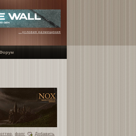
...условия размещения
Форум
Поттер
,
фрпг
Добавить