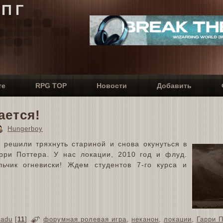
РПГ
те
RPG TOP
Новости
Добавить
ается!
Hungerboy
 решили тряхнуть стариной и снова окунуться в
ри Поттера. У нас локации, 2010 год и флуд.
ьчик огневиски! Ждем студентов 7-го курса и
nadu
[
11
]
форумная ролевая игра
,
неканон
,
локации
,
Гарри 