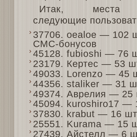
Итак, места 
следующие пользоват
37706. oealoe — 102 
СМС-бонусов
45128. fubioshi — 76
23179. Кертес — 53 
49033. Lorenzo — 45
44356. staliker — 31
49374. Аврелия — 25
45094. kuroshiro17 —
37830. krabut — 16 ш
25551. Kurama — 15 
27439. Айстелл — 6 