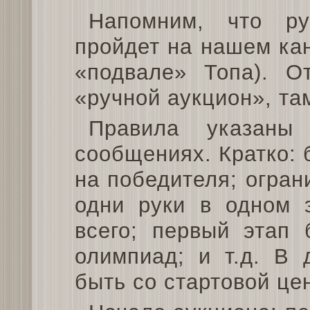
Напомним, что ру
пройдет на нашем кан
«подвале» Топа). О
«ручной аукцион», та
Правила указаны
сообщениях. Кратко: б
на победителя; огран
одни руки в одном 
всего; первый этап 
олимпиад; и т.д. В 
быть со стартовой це