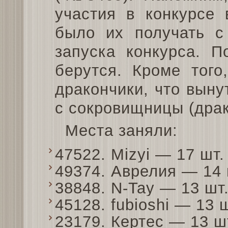
участия в конкурсе
было их получать с
запуска конкурса. П
берутся. Кроме того
дракончики, что выну
с сокровищницы (драк
Места заняли:
47522. Mizyi — 17 шт
49374. Аврелия — 14
38848. N-Tay — 13 ш
45128. fubioshi — 13
23179. Кертес — 13 