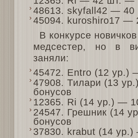
12365. Ri — 42 шт. —
48613. skyfall42 — 4
45094. kuroshiro17 —
В конкурсе новичков
медсестер, но в в
заняли:
45472. Entro (12 ур.
47908. Тилари (13 ур
бонусов
12365. Ri (14 ур.) —
24547. Грешник (14 у
бонусов
37830. krabut (14 ур.