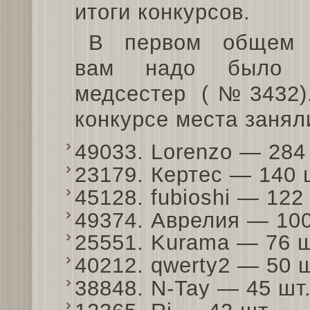
итоги конкурсов.
В первом общем 
вам надо было с
медсестер (№3432)
конкурсе места занял
49033. Lorenzo — 28
23179. Кертес — 140
45128. fubioshi — 12
49374. Аврелия — 10
25551. Kurama — 76 
40212. qwerty2 — 50 
38848. N-Tay — 45 ш