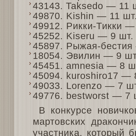
43143. Taksedo — 11
49870. Kishin — 11 ш
49912. Рикки-Тикки —
45252. Kiseru — 9 шт
45897. Рыжая-бестия
18054. Эвилин — 9 ш
45451. amnesia — 8 
45094. kuroshiro17 —
49033. Lorenzo — 7 ш
49776. bestworst — 7
В конкурсе новичк
мартовских дракончи
участника, который 