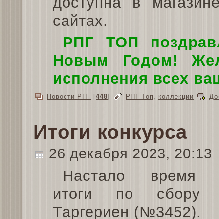
доступна в магазин
сайтах.
РПГ ТОП поздрав
Новым Годом! Жел
исполнения всех ва
Новости РПГ
[
448
]
РПГ Топ
,
коллекции
До
Итоги конкурса
26 декабря 2023, 20:13
Настало время п
итоги по сбору 
Таргериен (№3452).