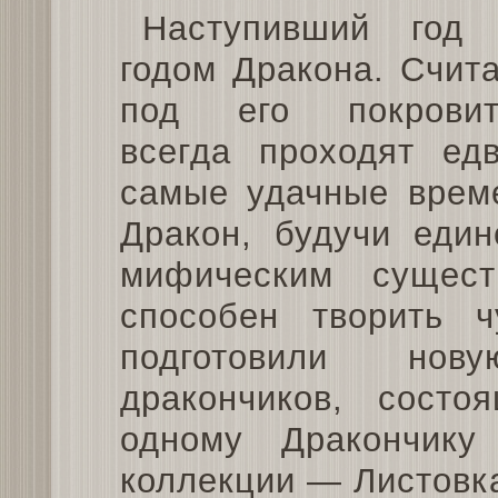
Наступивший год 
годом Дракона. Счита
под его покровит
всегда проходят ед
самые удачные врем
Дракон, будучи еди
мифическим сущест
способен творить 
подготовили нов
дракончиков, сост
одному Дракончик
коллекции — Листовк