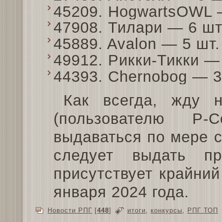
45209. HogwartsOWL 
47908. Тилари — 6 ш
45889. Avalon — 5 шт
49912. Рикки-Тикки —
44393. Chernobog — 
Как всегда, жду 
(пользователю P-
выдаваться по мере 
следует выдать п
присутствует крайний
января 2024 года.
Новости РПГ
[
448
]
итоги
,
конкурсы
,
РПГ ТОП