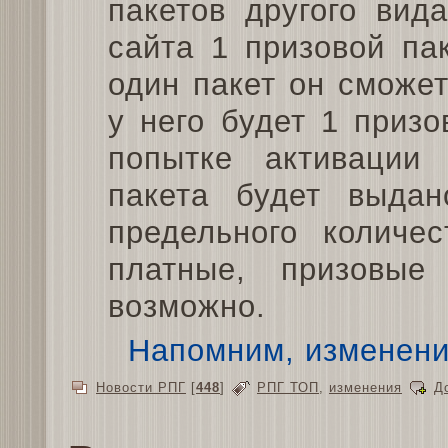
пакетов другого вид
сайта 1 призовой па
один пакет он сможет
у него будет 1 приз
попытке активации 
пакета будет выда
предельного количес
платные, призовы
возможно.
Напомним, изменени
Новости РПГ
[
448
]
РПГ ТОП
,
изменения
Д