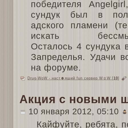
победителя Angelgir
сундук был в полу
адского пламени (те
искать бессмыс
Осталось 4 сундука 
Запределья. Удачи в
на форуме.
Drug-WoW - наст☻ящий fun сервер W☺W
[
10
]
Акция с новыми 
10 января 2012, 05:10
Кайфуйте, ребята, п