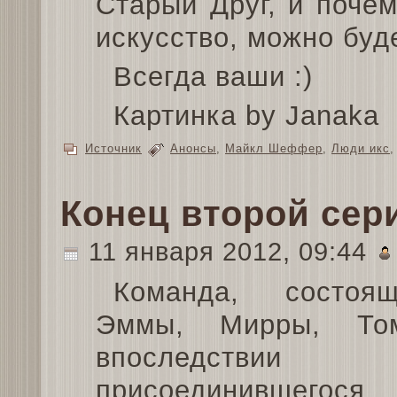
Старый Друг, и поче
искусство, можно буде
Всегда ваши :)
Картинка by Janaka
Источник
Анонсы
,
Майкл Шеффер
,
Люди икс
Конец второй сер
11 января 2012, 09:44
Команда, состоя
Эммы, Мирры, То
впоследствии
присоединившегося 