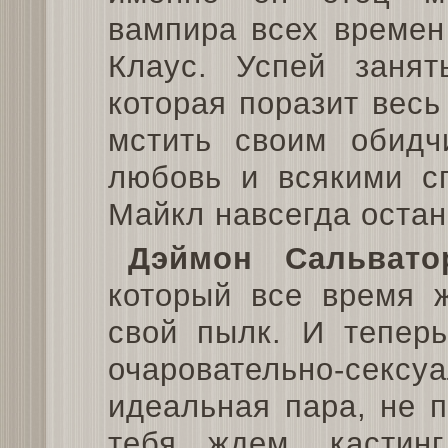
вампира всех времен
Клаус. Успей занят
которая поразит весь
мстить своим обидч
любовь и всякими сп
Майкл навсегда остан
Дэймон Сальвато
который все время ж
свой пылк. И теперь
очаровательно-сексу
идеальная пара, не 
тебя ждем, кастин