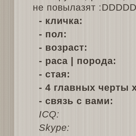
не повылазят :DDDD
- кличка:
- пол:
- возраст:
- раса | порода:
- стая:
- 4 главных черты 
- связь с вами:
ICQ:
Skype: