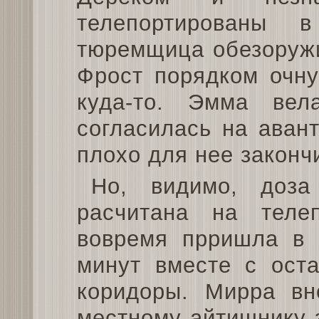
телепортированы 
тюремщица обезоружи
Фрост порядком очну
куда-то. Эмма ве
согласилась на аван
плохо для нее законч
Но, видимо, доз
расчитана на тел
вовремя прришла в 
минут вместе с ост
коридоры. Мирра вн
местному айтишнику 