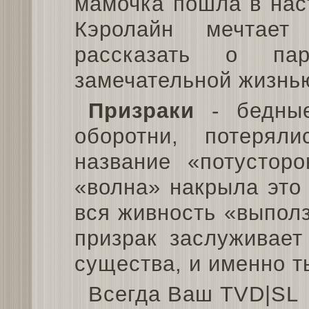
мамочка пошла в нас
Кэролайн мечтает
рассказать о пар
замечательной жизнь
Призраки
- бедные
оборотни, потеря
название «потустор
«волна» накрыла это 
вся живность «выпол
призрак заслуживает
существа, и именно т
Всегда Ваш TVD|SL