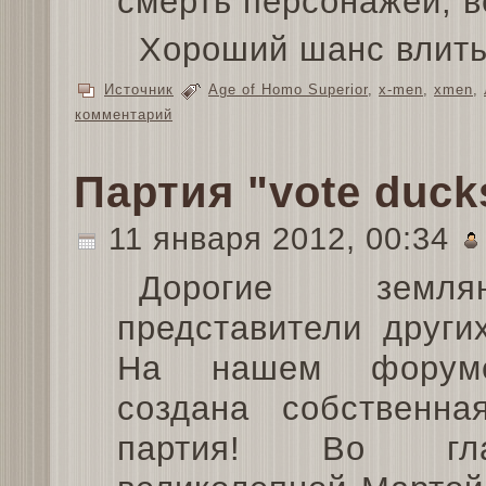
смерть персонажей, 
Хороший шанс влить
Источник
Age of Homo Superior
,
x-men
,
xmen
,
комментарий
Партия "vote duck
11 января 2012, 00:34
Дорогие зем
представители други
На нашем форум
создана собственна
партия! Во г