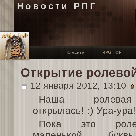
Новости РПГ
О сайте
RPG TOP
Открытие ролево
12 января 2012, 13:10
Наша ролева
открылась! :) Ура-ура!
Пока это рол
маленькой букв