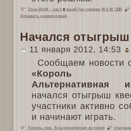
Drug-WoW - наст☻ящий fun сервер W☺W
[
10
]
Добавить комментарий
Начался отыгрыш
11 января 2012, 14:53
Сообщаем новости с
«Король 
Альтернативная и
начался отыгрыш кве
участники активно с
и начинают играть.
Король лев. Альтернативная история
отыгры