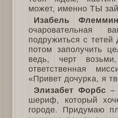
может, именно ТЫ зай
Изабель Флеммин
очаровательная в
подружиться с тетей
потом заполучить це
ведь, черт возьм
ответственная мис
«Привет дочурка, я т
Элизабет Форбс
– 
шериф, который хоч
городе. Придумаю пл