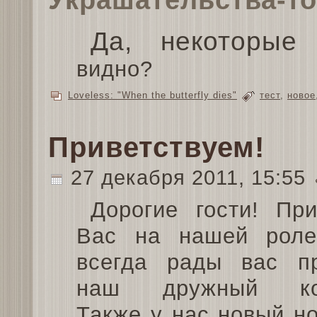
Да, некоторые
видно?
Lоvеlеss: "Whеn thе buttеrfly diеs"
тест
,
новое
Приветствуем!
27 декабря 2011, 15:55
Дорогие гости! При
Вас на нашей роле
всегда рады вас п
наш дружный кол
Также у нас новый н