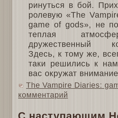
ринуться в бой. При
ролевую «The Vampire
game of gods», не п
теплая атмос
дружественный кол
Здесь, к тому же, все
таки решились к нам 
вас окружат внимание
The Vampire Diaries: ga
комментарий
С наступающим Н