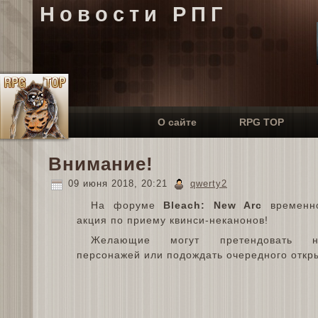
Новости РПГ
О сайте
RPG TOP
Внимание!
09 июня 2018, 20:21
qwerty2
На форуме
Bleach: New Arc
временно
акция по приему квинси-неканонов!
Желающие могут претендовать н
персонажей или подождать очередного откр