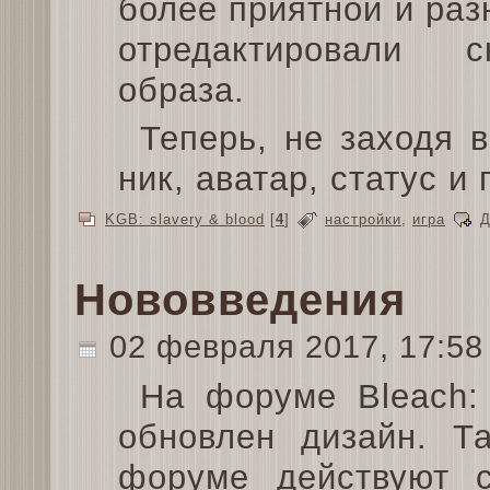
более приятной и раз
отредактировали 
образа.
Теперь, не заходя 
ник, аватар, статус и
KGB: slavery & blood
[
4
]
настройки
,
игра
Д
Нововведения
02 февраля 2017, 17:5
На форуме Bleach:
обновлен дизайн. Т
форуме действуют 