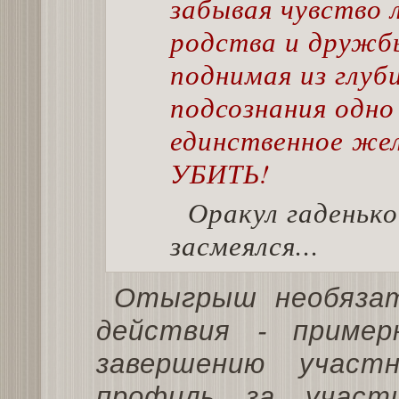
забывая чувство 
родства и дружб
поднимая из глуб
подсознания одно
единственное жел
УБИТЬ!
Оракул гаденько
засмеялся...
Отыгрыш необязат
действия - приме
завершению участ
профиль за участ