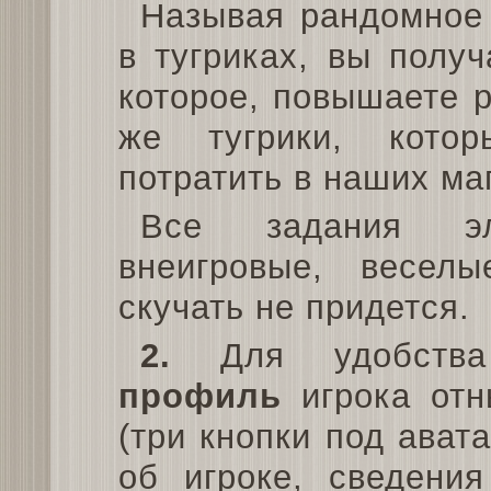
Называя рандомное
в тугриках, вы полу
которое, повышаете 
же тугрики, кото
потратить в наших ма
Все задания эл
внеигровые, весел
скучать не придется.
2.
Для удобства 
профиль
игрока от
(три кнопки под ава
об игроке, сведени