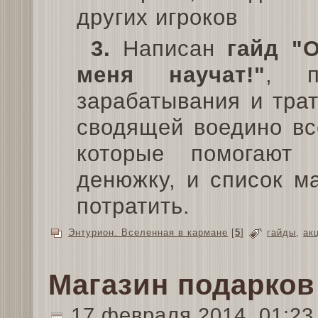
других игроков
3.
Написан
гайд "
меня научат!"
, п
зарабатывания и трат
сводящей воедино вс
которые помогают 
денюжку, и список м
потратить.
Энтурион. Вселенная в кармане
[
5
]
гайды
,
ак
Магазин подарков
17 февраля 2014, 01:2