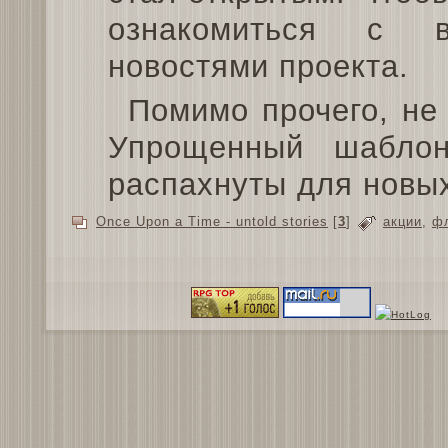
ознакомиться с 
новостями проекта.
Помимо прочего, не 
Упрощенный шабло
распахнуты для новых
Once Upon a Time - untold stories
[
3
]
акции
,
ф