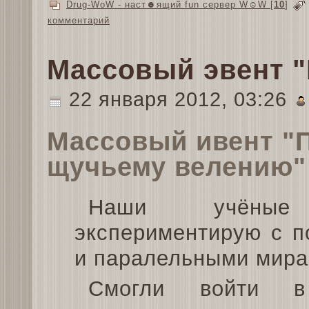
Drug-WoW - наст☻ящий fun сервер W☺W
[
10
]
комментарий
Массовый эвент 
22 января 2012, 03:26
Массовый ивент "
щучьему велению"
Наши учёные
экспериментирую с п
и паралельными мир
Cмогли войти в