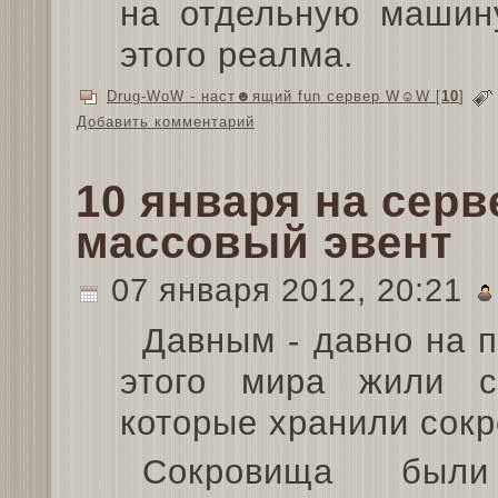
на отдельную машину
этого реалма.
Drug-WoW - наст☻ящий fun сервер W☺W
[
10
]
Добавить комментарий
10 января на серв
массовый эвент
07 января 2012, 20:21
Давным - давно на 
этого мира жили с
которые хранили сок
Сокровища был