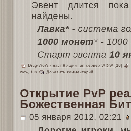
Эвент длится пок
найдены.
Лавка*
- система го
1000 монет
* - 1000
Старт эвента
10 я
Drug-WoW - наст☻ящий fun сервер W☺W
[
10
]
wow
,
fun
Добавить комментарий
Открытие PvP реа
Божественная Би
05 января 2012, 02:21
Дорогие игроки
, м