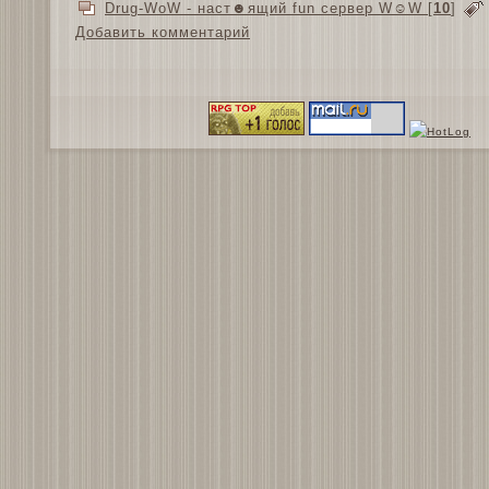
Drug-WoW - наст☻ящий fun сервер W☺W
[
10
]
Добавить комментарий