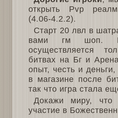
открыть Pvp реалм
(4.06-4.2.2).
Старт 20 лвл в шатр
вами гм шоп. П
осуществляется то
битвах на Бг и Арен
опыт, честь и деньги
в магазине после би
так что игра стала ещ
Докажи миру, что
участие в Божествен