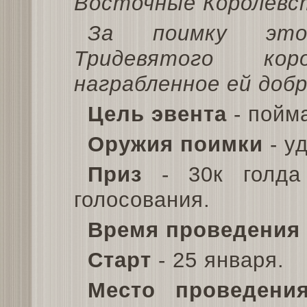
Восточные Королевст
За поимку это
Тридевятого ко
награбленное ей добр
Цель эвента
- пойм
Оружия поимки
- уд
Приз
- 30к голда
голосования.
Время проведения 
Старт
- 25 января.
Место проведени