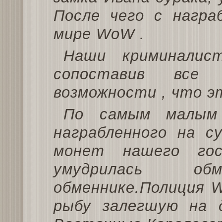
После чего с награ
мире WoW .
Наши криминалис
сопоставив все
возможности , что э
По самым малым
награбленного на с
монет нашего гос
умудрилась о
обменнике.Полиция 
рыбу залегшую на 