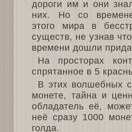
дороги им и они зна
них. Но со времен
этого мира в бесст
существ, не узнав чт
времени дошли прида
На просторах конт
спрятанное в 5 красн
В этих волшебных с
монете, тайна и цен
обладатель её, може
неё сразу 1000 моне
голда.