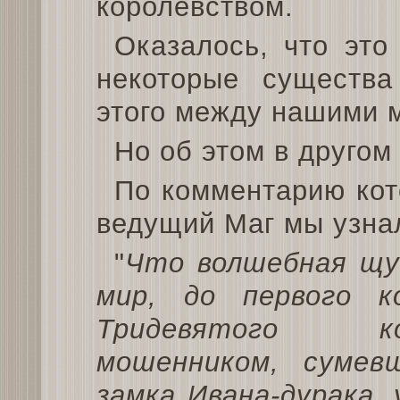
королевством.
Оказалось, что это
некоторые существ
этого между нашими 
Но об этом в другом
По комментарию ко
ведущий Маг мы узнал
"
Что волшебная щу
мир, до первого 
Тридевятого ко
мошенником, сумев
замка Ивана-дурака, 