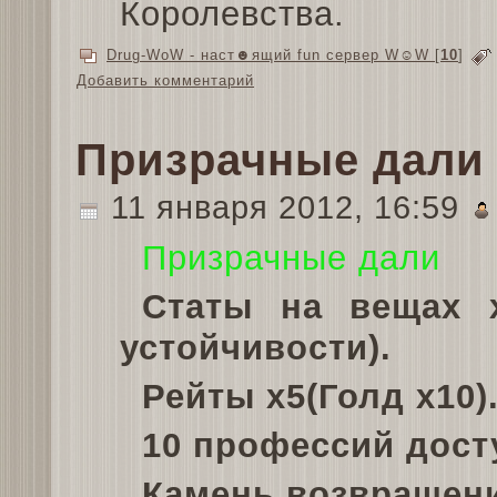
Королевства.
Drug-WoW - наст☻ящий fun сервер W☺W
[
10
]
Добавить комментарий
Призрачные дали 
11 января 2012, 16:59
Призрачные дали
Статы на вещах х
устойчивости).
Рейты х5(Голд х10)
10 профессий дост
Камень возвращени