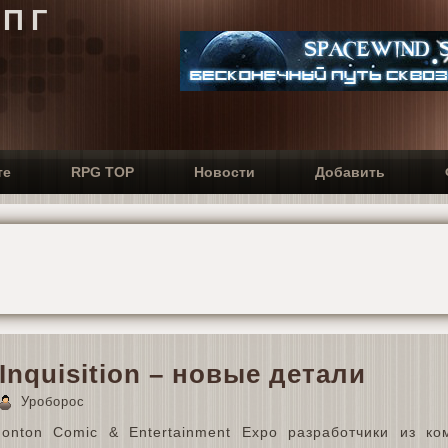
РПГ
те
RPG TOP
Новости
Добавить
Inquisition – новые детали
Уроборос
onton Comic & Entertainment Expo разработчики из ко