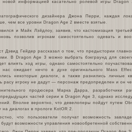
ь новой информацией касательно ролевой игры Dragon 
атографического дизайнера Джона Перри, каждая лок
ше, чем все уровни Dragon Age 2 вместе взятые.
вился и Майк Лэйдлоу, заявив, что кастомизация третьей
вновь позволив игрокам самостоятельно одевать и воо
т Дэвид Гейдер рассказал о том, что предыстории главног
ыми. В Dragon Age 3 можно выбрать бэкграунд для своег
дет влиять ход игры, однако самостоятельно поучаствов
, нас ожидает нечто в духе оригинального Mass Effec
лись некоторые диалоги, а также разнились личные кв
ь расу игроку не дадут — персонаж предопределен и он че
нительного продюсера Марка Дарра, разработчики ра
 предыдущих частей серии в Dragon Age 3, однако исслед
ений. Вполне вероятно, что девелоперы пойдут путем Obs
 на диалогах в прологе KotOR 2.
естно, что пользователи получат возможность завлад
 будут возможности управления новообретенной собственн
сего, Джон Перри заявил, что пре-продакшн Dragon Age 