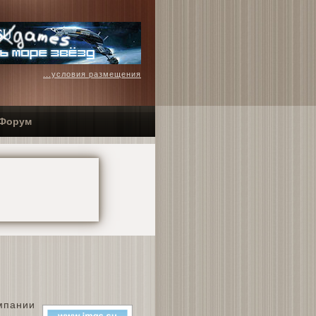
...условия размещения
Форум
мпании