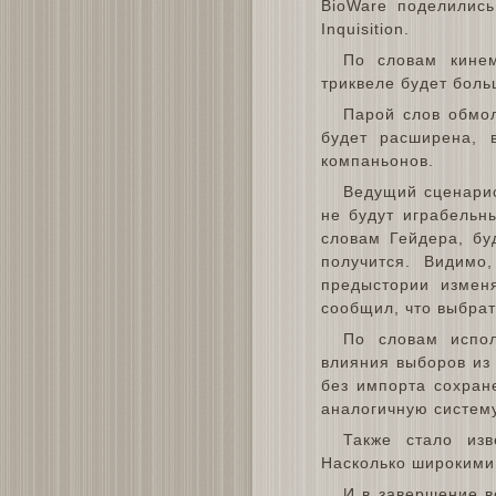
BioWare поделилис
Inquisition.
По словам кинем
триквеле будет боль
Парой слов обмол
будет расширена, 
компаньонов.
Ведущий сценарис
не будут играбельн
словам Гейдера, бу
получится. Видимо
предыстории изменя
сообщил, что выбрат
По словам испол
влияния выборов из
без импорта сохран
аналогичную систему
Также стало изв
Насколько широкими
И в завершение в