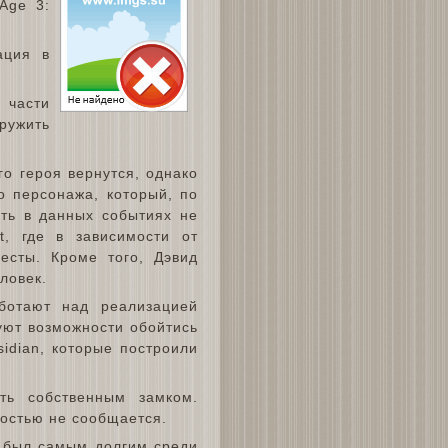
Age 3:
ация в
 части
ружить
о героя вернутся, однако
о персонажа, который, по
ать в данных событиях не
t, где в зависимости от
есты. Кроме того, Дэвид
ловек.
ботают над реализацией
уют возможности обойтись
idian, которые построили
еть собственным замком.
остью не сообщается.
3 был самым долгим среди