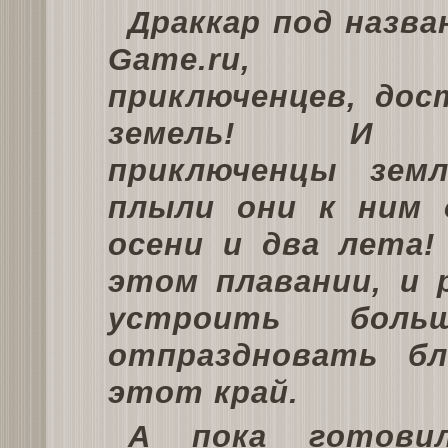
Драккар под назван
Game.ru, 
приключенцев, дос
земель! И н
приключенцы зем
плыли они к ним 
осени и два лета!
этом плавании, и 
устроить боль
отпраздновать бл
этот край.
А пока готови