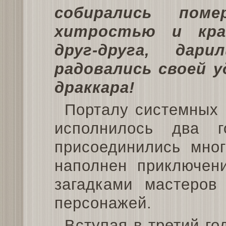
собирались поме
хитростью и крас
друг-друга, дар
радовались своей у
драккара!
Порталу системных 
исполнилось два 
присоединились мног
наполнен приключен
загадками мастеров
персонажей.
Вступая в третий г