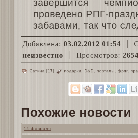
завершится чемпи
проведено РПГ-празд
забавами, так что сл
Добавлена:
03.02.2012 01:54
О
неизвестно
Просмотров:
265
Сатина
[
17
]
подарки
,
D&D
,
порталы
,
фрпг
,
пра
Похожие новости
14 февраля