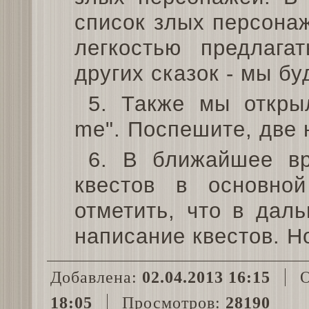
список злых персонаж
легкостью предлага
других сказок - мы бу
5. Также мы откры
me". Поспешите, две 
6. В ближайшее вр
квестов в основно
отметить, что в дал
написание квестов. Н
Добавлена:
02.04.2013 16:15
О
18:05
Просмотров:
28190