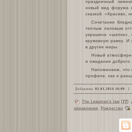
праздничный зимни
новый вид форума 
сказкой. «Красиво, 
Сочетание бледно
теплым лиловым отт
украшена «шапка», 
кружевную рамку. И 
в другие миры.
Новый атмосферны
и ожидания доброго 
Напоминаем, что 
профиле, как и рань
Добавлена:
01.01.2014 16:09
The Leapman's law
[
77
]
обновления
,
Рождество