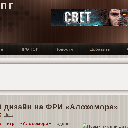
РПГ
те
RPG TOP
Новости
Добавить
 дизайн на ФРИ «Алохомора»
Rina
х игр «Алохомора»
оделся в