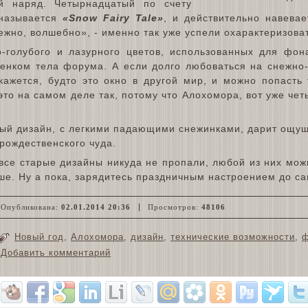
й наряд. Четырнадцатый по счету
называется
«Snow Fairy Tale»
, и действительно навева
нежно, волшебно», - именно так уже успели охарактеризов
-голубого и лазурного цветов, использованных для фон
енком тела форума. А если долго любоваться на снежно
кажется, будто это окно в другой мир, и можно попасть 
это на самом деле так, потому что Алохомора, вот уже чет
й дизайн, с легкими падающими снежинками, дарит ощущ
рождественского чуда.
все старые дизайны никуда не пропали, любой из них можн
ше. Ну а пока, зарядитесь праздничным настроением до с
Опубликована:
02.01.2014 20:36
Просмотров:
48106
Новый год
,
Алохомора
,
дизайн
,
технические возможности
,
ф
Добавить комментарий