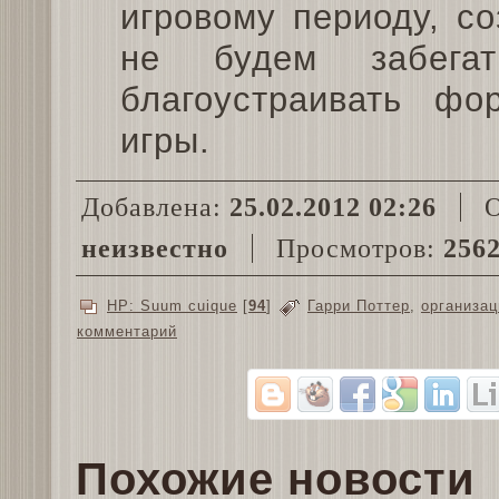
игровому периоду, со
не будем забега
благоустраивать ф
игры.
Добавлена:
25.02.2012 02:26
О
неизвестно
Просмотров:
256
HP: Suum cuique
[
94
]
Гарри Поттер
,
организац
комментарий
Похожие новости