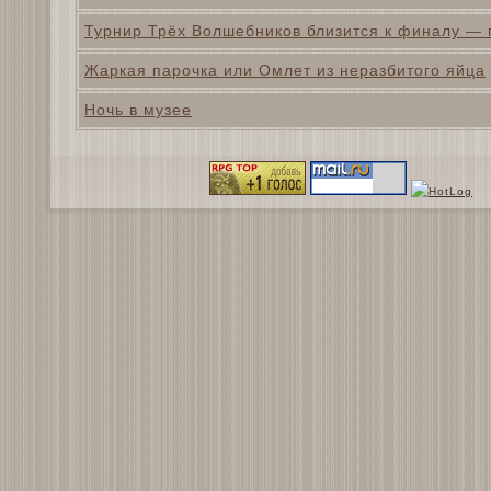
Турнир Трёх Волшебников близится к финалу — г
Жаркая парочка или Омлет из неразбитого яйца
Ночь в музее