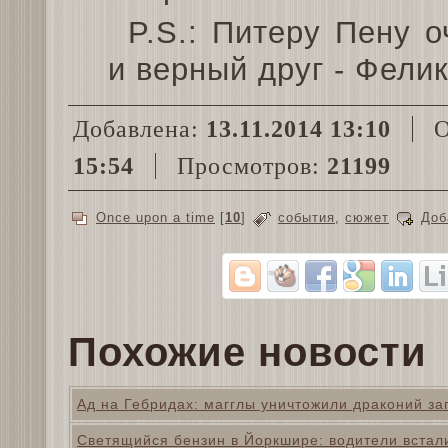
P.S.: Питеру Пену 
и верный друг - Фелик
Добавлена:
13.11.2014 13:10
О
15:54
Просмотров:
21199
Once upon a time
[
10
]
события
,
сюжет
Доб
Похожие новости
Ад на Гебридах: магглы уничтожили драконий за
Светящийся бензин в Йоркшире: водители встал