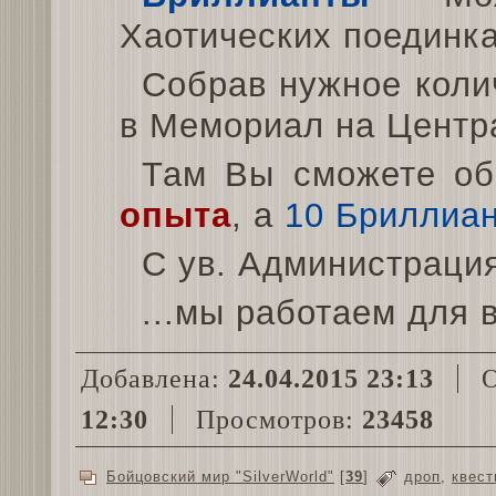
Хаотических поединка
Собрав нужное коли
в Мемориал на Центр
Там Вы сможете о
опыта
, а
10 Бриллиа
С ув. Администраци
...мы работаем для в
Добавлена:
24.04.2015 23:13
О
12:30
Просмотров:
23458
Бойцовский мир "SilverWorld"
[
39
]
дроп
,
квест