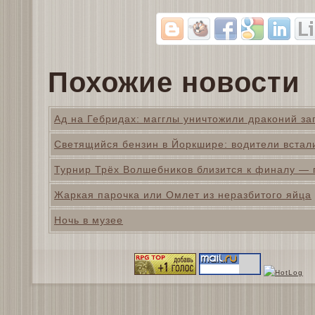
Похожие новости
Ад на Гебридах: магглы уничтожили драконий за
Светящийся бензин в Йоркшире: водители встал
Турнир Трёх Волшебников близится к финалу — г
Жаркая парочка или Омлет из неразбитого яйца
Ночь в музее