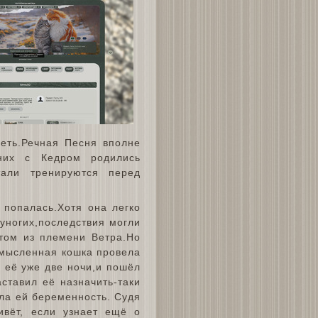
леть.Речная Песня вполне
них с Кедром родились
тали тренируются перед
 попалась.Хотя она легко
вуногих,последствия могли
отом из племени Ветра.Но
омысленная кошка провела
 её уже две ночи,и пошёл
аставил её назначить-таки
ала ей беременность. Судя
ивёт, если узнает ещё о