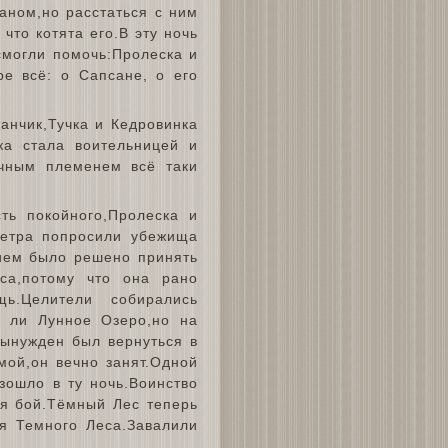
аном,но расстаться с ним
что котята его.В эту ночь
смогли помочь:Пролеска и
ре всё: о Сапсане, о его
анчик,Тучка и Кедровинка
ка стала воительницей и
чным племенем всё таки
ть покойного,Пролеска и
Ветра попросили убежища
нием было решено принять
са,потому что она рано
ь.Целители собирались
ло ли Лунное Озеро,но на
вынужден был вернуться в
мой,он вечно занят.Одной
зошло в ту ночь.Воинство
ся бой.Тёмный Лес теперь
я Темного Леса.Завалили