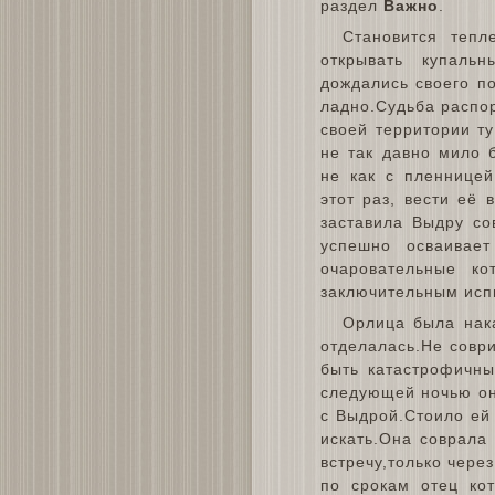
раздел
Важно
.
Становится тепл
открывать купаль
дождались своего п
ладно.Судьба распор
своей территории т
не так давно мило 
не как с пленницей
этот раз, вести её 
заставила Выдру со
успешно осваивае
очаровательные ко
заключительным исп
Орлица была нака
отделалась.Не соври
быть катастрофичны
следующей ночью он
с Выдрой.Стоило ей 
искать.Она соврала 
встречу,только чере
по срокам отец ко