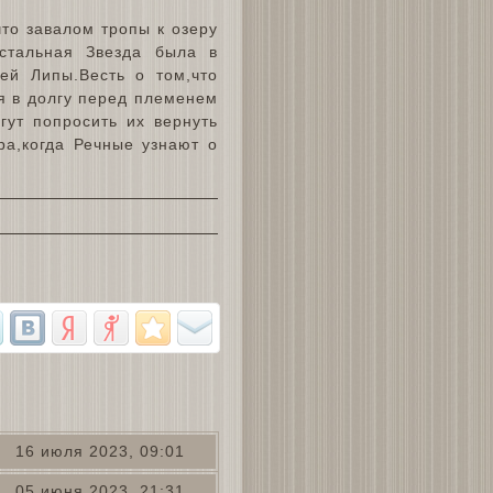
то завалом тропы к озеру
истальная Звезда была в
ей Липы.Весть о том,что
я в долгу перед племенем
гут попросить их вернуть
ра,когда Речные узнают о
16 июля 2023, 09:01
05 июня 2023, 21:31