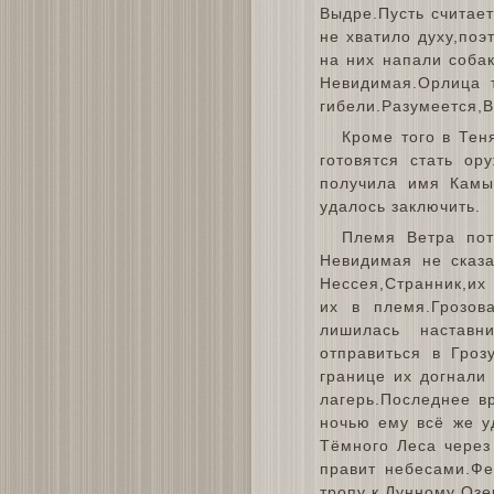
Выдре.Пусть считает
не хватило духу,поэ
на них напали соба
Невидимая.Орлица т
гибели.Разумеется,В
Кроме того в Тен
готовятся стать ор
получила имя Камы
удалось заключить.
Племя Ветра пот
Невидимая не сказ
Нессея,Странник,их
их в племя.Грозов
лишилась наставн
отправиться в Гроз
границе их догнали
лагерь.Последнее в
ночью ему всё же у
Тёмного Леса через
правит небесами.Фе
тропу к Лунному Озе