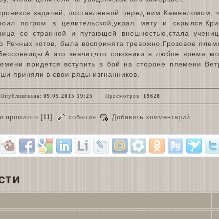
проникся задачей, поставленной перед ним Камнеломом, ч
троил погром в целительской,украл мяту и скрылся.Кр
еница со странной и пугающей внешностью,стала учениц
о Речных котов, была воспринята тревожно.Грозовое плем
Бессонницы.А это значит,что союзники в любое время мо
лемени придется вступить в бой на стороне племени Вет
тоши приняли в свои ряды изгнанников.
Опубликована:
09.05.2015 19:25
Просмотров:
19628
ки прошлого
[
11
]
события
Добавить комментарий
сти