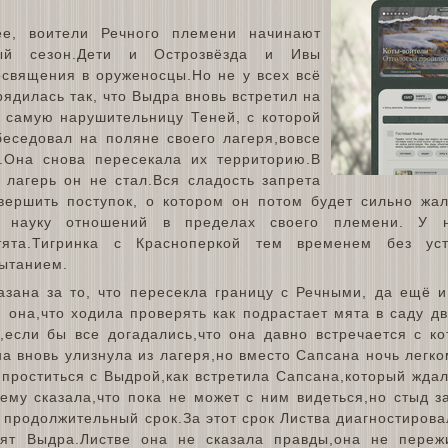
ее, воители Речного племени начинают
ный сезон.Дети и Острозвёзда и Ивы
освящения в оруженосцы.Но не у всех всё
ядилась так, что Выдра вновь встретил на
у самую нарушительницу Теней, с которой
беседовал на поляне своего лагеря,вовсе
.Она снова пересекала их территорию.В
в лагерь он не стал.Вся сладость запрета
вершить поступок, о котором он потом будет сильно жа
т науку отношений в пределах своего племени. У 
тята.Тигринка с Красноперкой тем временем без ус
ытанием.
зана за то, что пересекла границу с Речными, да ещё и
 она,что ходила проверять как подрастает мята в саду д
,если бы все догадались,что она давно встречается с к
а вновь улизнула из лагеря,но вместо Сапсана ночь легк
проститься с Выдрой,как встретила Сапсана,который ждал
ему сказала,что пока не может с ним видеться,но стыд з
з продолжительный срок.За этот срок Листва диагностиров
тят Выдра.Листве она не сказала правды,она не переж