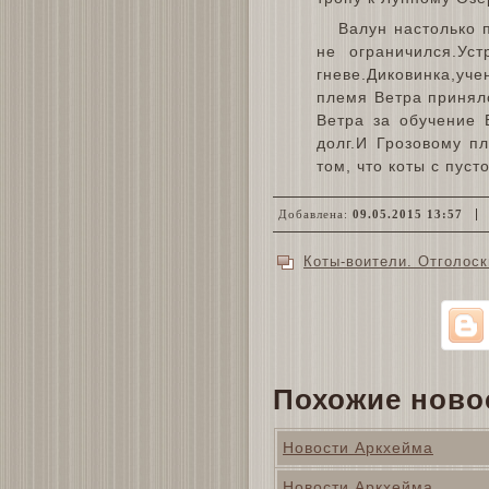
Валун настолько 
не ограничился.Ус
гневе.Диковинка,уч
племя Ветра принял
Ветра за обучение 
долг.И Грозовому п
том, что коты с пус
Добавлена:
09.05.2015 13:57
Коты-воители. Отголос
Похожие ново
Новости Аркхейма
Новости Аркхейма