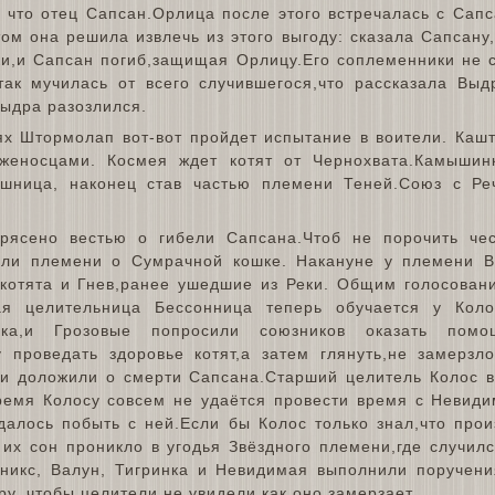
 что отец Сапсан.Орлица после этого встречалась с Сапс
том она решила извлечь из этого выгоду: сказала Сапсану, 
ки,и Сапсан погиб,защищая Орлицу.Его соплеменники не 
ак мучилась от всего случившегося,что рассказала Выд
ыдра разозлился.
ях Штормолап вот-вот пройдет испытание в воители. Кашт
уженосцами. Космея ждет котят от Чернохвата.Камышин
шница, наконец став частью племени Теней.Союз с Ре
рясено вестью о гибели Сапсана.Чтоб не порочить чес
али племени о Сумрачной кошке. Накануне у племени 
 котята и Гнев,ранее ушедшие из Реки. Общим голосова
ая целительница Бессонница теперь обучается у Коло
ика,и Грозовые попросили союзников оказать помощ
у проведать здоровье котят,а затем глянуть,не замерз
 и доложили о смерти Сапсана.Старший целитель Колос 
ремя Колосу совсем не удаётся провести время с Невиди
далось побыть с ней.Если бы Колос только знал,что прои
 их сон проникло в угодья Звёздного племени,где случил
никс, Валун, Тигринка и Невидимая выполнили поручени
ру, чтобы целители не увидели,как оно замерзает.