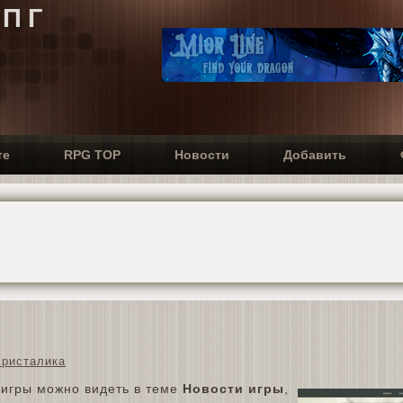
РПГ
те
RPG TOP
Новости
Добавить
Кристалика
игры можно видеть в теме
Новости игры
,