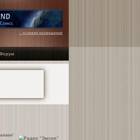
...условия размещения
Форум
'еями!