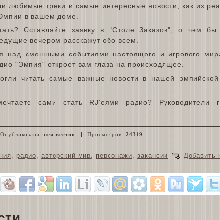
ши любимые треки и самые интересные новости, как из ре
 Эмпии в вашем доме.
тать? Оставляйте заявку в "Столе Заказов", о чем бы
едущие вечером расскажут обо всем.
ся над смешными событиями настоящего и игрового мира
дио "Эмпия" откроет вам глаза на происходящее.
огли читать самые важные новости в нашей эмпийской 
ечтаете сами стать RJ'еями радио? Руководители г
Опубликована:
неизвестно
Просмотров:
24319
ния
,
радио
,
авторский мир
,
персонажи
,
вакансии
Добавить 
сти