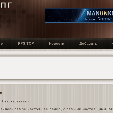
РПГ
те
RPG TOP
Новости
Добавить
"
Нейсхарааниар
вилось самое настоящее радио, с самыми настоящими RJ