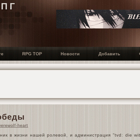
РПГ
те
RPG TOP
Новости
Добавить
Победы
erewolf-heart
ник в жизни нашей ролевой, и администрация "tvd: die wi