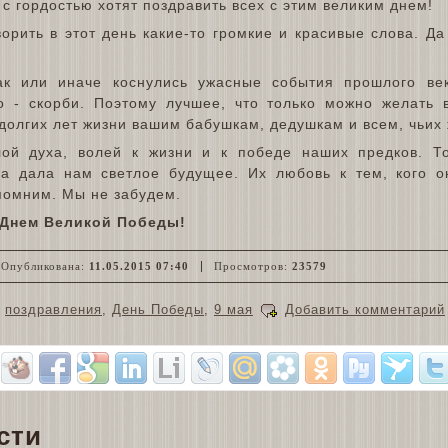
 с гордостью хотят поздравить всех с этим великим днем!
орить в этот день какие-то громкие и красивые слова. Да
к или иначе коснулись ужасные события прошлого век
то - скорби. Поэтому лучшее, что только можно желать
 долгих лет жизни вашим бабушкам, дедушкам и всем, чьих
ой духа, волей к жизни и к победе наших предков. То
да дала нам светлое будущее. Их любовь к тем, кого 
помним. Мы не забудем.
 Днем Великой Победы!
Опубликована:
11.05.2015 07:40
Просмотров:
23579
поздравления
,
День Победы
,
9 мая
Добавить комментарий
сти