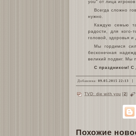
you" от лица игроков
Всегда сложно гов
нужно.
Каждую семью та
радости, для кого-
головой, здоровья и
Мы гордимся сил
бесконечная надеж
великий подвиг. Мы 
С праздником! С
Добавлена:
09.05.2015 22:13
TVD: die with you
[
2
]
Похожие ново