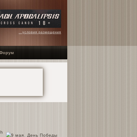
...условия размещения
Форум
th