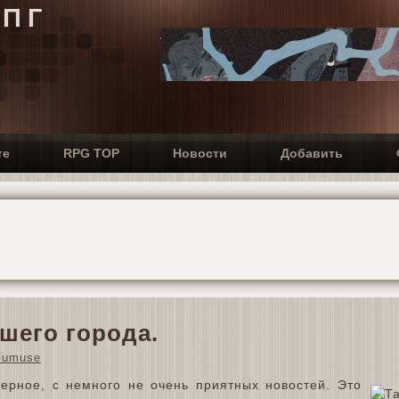
РПГ
те
RPG TOP
Новости
Добавить
шего города.
Fumuse
верное, с немного не очень приятных новостей. Это