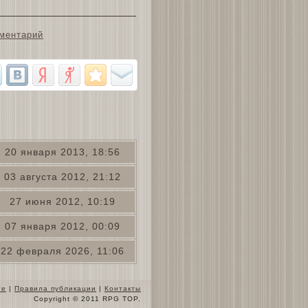
ментарий
20 января 2013, 18:56
03 августа 2012, 21:12
27 июня 2012, 10:19
07 января 2012, 00:09
22 февраля 2026, 11:06
те
|
Правила публикации
|
Контакты
Copyright © 2011 RPG TOP.