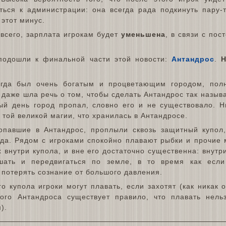
ться к администрации: она всегда рада подкинуть пару-т
 этот минус.
 всего, зарплата игрокам будет
уменьшена
, в связи с по
подошли к финальной части этой новости:
Антандрос
.
Н
огда был очень богатым и процветающим городом, пол
 даже шла речь о том, чтобы сделать Антандрос так назыв
ый день город пропал, словно его и не существовало. Н
а той великой магии, что хранилась в Антандросе.
опавшие в Антандрос, проплыли сквозь защитный купол,
ода. Рядом с игроками спокойно плавают рыбки и прочие 
х внутри купола, и вне его достаточно существенна: внутр
шать и передвигаться по земле, в то время как если
 потерять сознание от большого давления.
о купола игроки могут плавать, если захотят (как никак 
ого Антандроса существует правило, что плавать нельз
).