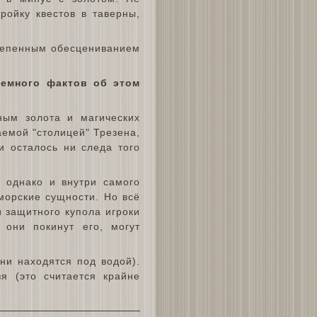
ройку квестов в таверны,
степенным обесцениванием
емного фактов об этом
ным золота и магических
аемой "столицей" Трезена,
и осталось ни следа того
 однако и внутри самого
морские сущности. Но всё
и защитного купола игроки
 они покинут его, могут
они находятся под водой).
я (это считается крайне