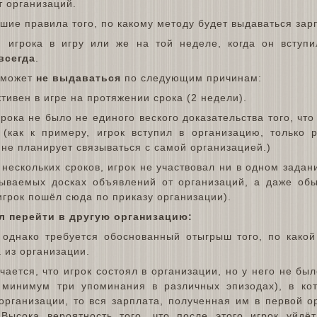
т организаций.
шие правила того, по какому методу будет выдаваться зар
 игрока в игру или же на той неделе, когда он вступи
всегда
.
а может
не выдаваться
по следующим причинам:
тивен в игре на протяжении срока (2 недели).
ока не было не единого веского доказательства того, что
 (как к примеру, игрок вступил в организацию, только 
е не планирует связываться с самой организацией.)
ескольких сроков, игрок не участвовал ни в одном задан
зываемых досках объявлений от организаций, а даже об
игрок пошёл сюда по приказу организации).
л перейти в другую организацию:
однако требуется обоснованный отыгрыш того, по какой
 из организации.
чается, что игрок состоял в организации, но у него не бы
 минимум три упоминания в различных эпизодах), в ко
рганизации, то вся зарплата, полученная им в первой ор
 Высока вероятность того, что после этого игрок уйдё