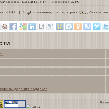
Опубликована:
13.05.2015 13:17
Просмотров:
22207
es of FATE
[
53
]
изменения
,
факты
,
игроки
Добавить ком
сти
я!
ханизм дарения подарков
О сай