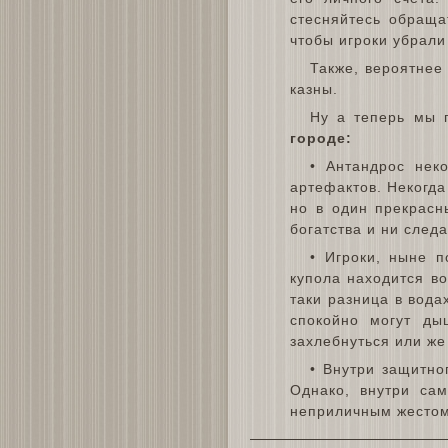
стесняйтесь обраща
чтобы игроки убрали
Также, вероятнее
казны.
Ну а теперь мы 
городе:
• Антандрос нек
артефактов. Некогда
но в один прекрасн
богатства и ни след
• Игроки, ныне п
купола находится в
таки разница в вода
спокойно могут ды
захлебнуться или же
• Внутри защитног
Однако, внутри сам
неприличным жестом