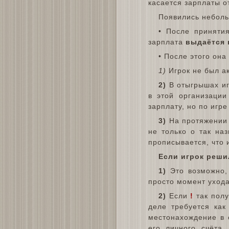
касается зарплаты о
Появились неболь
• После принятия
зарплата
выдаётся 
• После этого он
1)
Игрок не был ак
2)
В отыгрышах игр
в этой организации
зарплату, но по игр
3)
На протяжении н
не только о так на
прописывается, что 
Если игрок реши
1)
Это возможно, 
просто момент ухода
2)
Если
!
так полу
деле требуется как
местонахождение в о
его личного счёта.