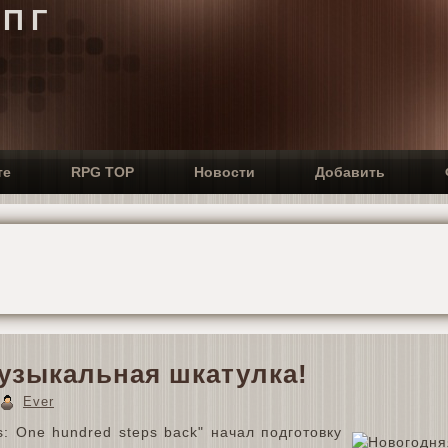
РПГ
те
RPG TOP
Новости
Добавить
узыкальная шкатулка!
Ever
s: One hundred steps back" начал подготовку