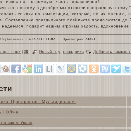
к известно, огромную часть праздничной
узыка, поэтому в декабре мы открыли специальную тему "
ставлять ссылки на композиции, которые, по их мнению, 
. Составление праздничного плейлиста продолжится до 2
, надеемся, подарит нашим игрокам радость, вдохновение 
Опубликована:
13.12.2015 11:02
Просмотров:
24851
steps back
[
30
]
Новый год
,
праздники
Добавить коммент
сти
ники. Пристрастия. Мультидиалоги.
на НОЛФе
тровском Указе