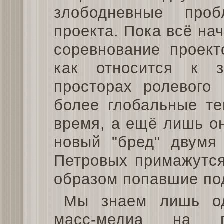
злободневные про
проекта. Пока всё нач
соревнование проект
как относится к з
просторах ролевого
более глобальные те
время, а ещё лишь он
новый "бред" двумя
Петровых примажутся
образом попавшие под
Мы знаем лишь од
масс-медиа на п