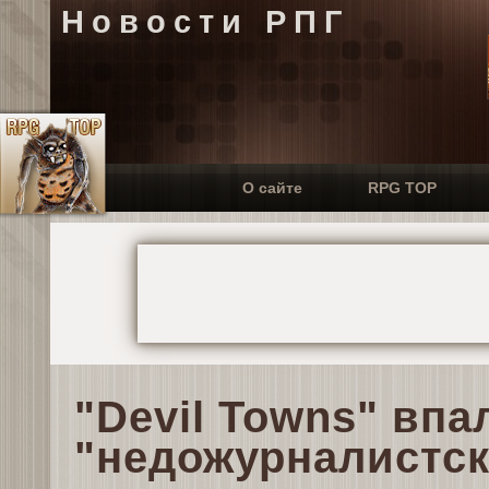
Новости РПГ
О сайте
RPG TOP
"Devil Towns" впа
"недожурналистск