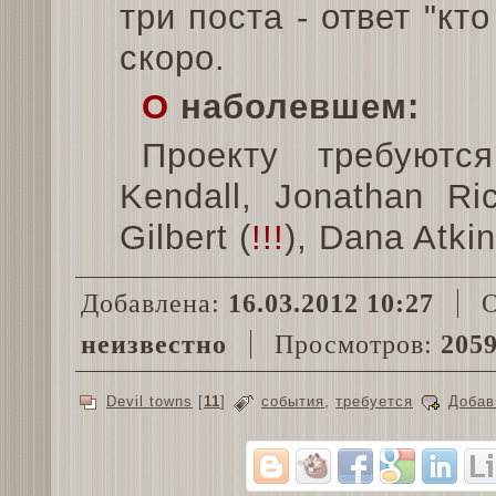
три поста - ответ "к
скоро.
О
наболевшем:
Проекту требуются
Kendall, Jonathan Ri
Gilbert (
!!!
), Dana Atki
Добавлена:
16.03.2012 10:27
О
неизвестно
Просмотров:
205
Devil towns
[
11
]
события
,
требуется
Добав