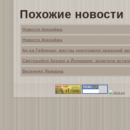
Похожие новости
Новости Аркхейма
Новости Аркхейма
Ад на Гебридах: магглы уничтожили драконий за
Светящийся бензин в Йоркшире: водители встал
Весенняя Ярмарка