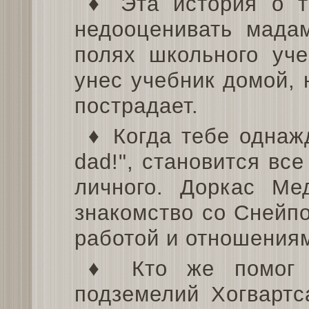
♦ Эта история о т
недооценивать мада
полях школьного уче
унес учебник домой, н
пострадает.
♦ Когда тебе однаж
dad!", становится вс
личного. Доркас Ме
знакомство со Снейпо
работой и отношениям
♦ Кто же помог 
подземелий Хогвартс