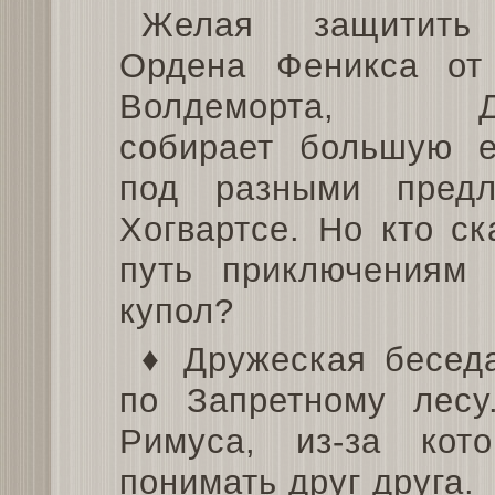
Желая защитить
Ордена Феникса от
Волдеморта, Да
собирает большую е
под разными предл
Хогвартсе. Но кто ск
путь приключениям
купол?
♦ Дружеская бесед
по Запретному лесу
Римуса, из-за кот
понимать друг друга.