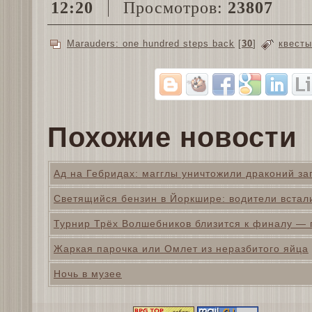
12:20
Просмотров:
23807
Marauders: one hundred steps back
[
30
]
квесты
Похожие новости
Ад на Гебридах: магглы уничтожили драконий за
Светящийся бензин в Йоркшире: водители встал
Турнир Трёх Волшебников близится к финалу — г
Жаркая парочка или Омлет из неразбитого яйца
Ночь в музее