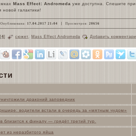
амках
Mass Effect: Andromeda
уже доступна. Спешите при
 новой галактики!
Опубликована:
17.04.2017 21:04
Просмотров:
20656
[
4
]
сюжет
,
Mass Effect Andromeda
Добавить комментари
сти
 уничтожили драконий заповедник
ркшире: водители встали в очередь за «мятным чудом»
 близится к финалу — грядёт третий тур.
ет из неразбитого яйца