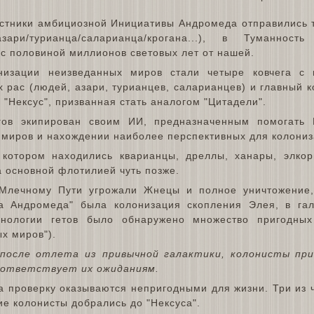
астники амбициозной Инициативы Андромеда отправились т
ари/турианца/саларианца/крогана...), в Туманность
с половиной миллионов световых лет от нашей.
низации неизведанных миров стали четыре ковчега с 
 рас (людей, азари, турианцев, саларианцев) и главный 
 "Нексус", призванная стать аналогом "Цитадели".
гов экипирован своим ИИ, предназначенным помогать 
 миров и нахождении наиболее перспективных для колониз
а котором находились кварианцы, дреллы, ханары, элко
а основной флотилией чуть позже.
 Млечному Пути угрожали Жнецы и полное уничтожение
а Андромеда" была колонизация скопления Элея, в гал
хнологии гетов было обнаружено множество пригодных
х миров").
после отлета из привычной галактики, колонисты при
оответствует их ожиданиям.
а проверку оказываются непригодными для жизни. Три из ч
ие колонисты добрались до "Нексуса".