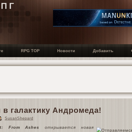
РПГ
те
RPG TOP
Новости
Добавить
 в галактику Андромеда!
SusanShepard
ct: From Ashes
открывается новая