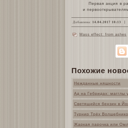
Первая акция в р
и первооткрывателям
Добавлена:
14.04.2017 10:13
Mass effect: from ashes
Похожие ново
Нежданные няшности
Ад на Гебридах: магглы
Светящийся бензин в Йо
Турнир Трёх Волшебников
Жаркая парочка или Омл