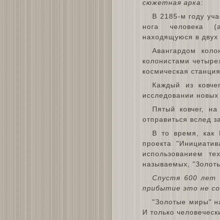
сюжетная арка:
В 2185-м году уч
нога человека (аз
находящуюся в двух 
Авангардом коло
колонистами четырех
космическая станция
Каждый из ковче
исследовании новых
Пятый ковчег, н
отправиться вслед з
В то время, как
проекта "Инициатив
использованием те
называемых, "Золоты
Спустя 600 лет 
прибытие это не с
"Золотые миры" н
И только человеческ