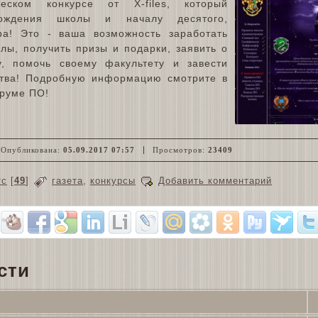
ческом конкурсе от X-files, который
ждения школы и началу десятого,
ра! Это - ваша возможность заработать
лы, получить призы и подарки, заявить о
, помочь своему факультету и завести
ства! Подробную информацию смотрите в
оруме ПО!
Опубликована:
05.09.2017 07:57
Просмотров:
23409
тс
[
49
]
газета
,
конкурсы
Добавить комментарий
сти