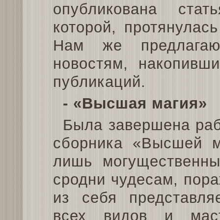
опубликована стат
которой, протянулас
Нам же предлагаю
новостям, накопивши
публикаций.
- «Высшая магия»
Была завершена ра
сборника «Высшей ма
лишь могущественным
сродни чудесам, пор
из себя представля
всех видов и мас