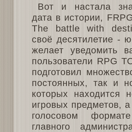
Вот и настала зна
дата в истории, FRPG
The battle with dest
своё десятилетие - ю
желает уведомить ва
пользователи RPG TO
подготовил множеств
постоянных, так и н
которых находится н
игровых предметов, а
голосовом формат
главного админист