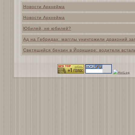
Новости Аркхейма
Новости Аркхейма
Юбилей, не юбилей?
Ад на Гебридах: магглы уничтожили драконий за
Светящийся бензин в Йоркшире: водители встал