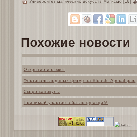
Университет магических искусств Магисмо
[
18
]
Похожие новости
Открытие и сюжет
Фестиваль ледяных фигур на Bleach: Apocalipsis
Скоро каникулы
Принимай участие в батле фракций!