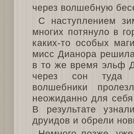
через волшебную бесе
С наступлением зи
многих потянуло в г
каких-то особых маг
мисс Дианора решила 
в то же время эльф 
через сон туда 
волшебники проле
неожиданно для себя
В результате узнал
друидов и обрели нов
Немного позже, уже