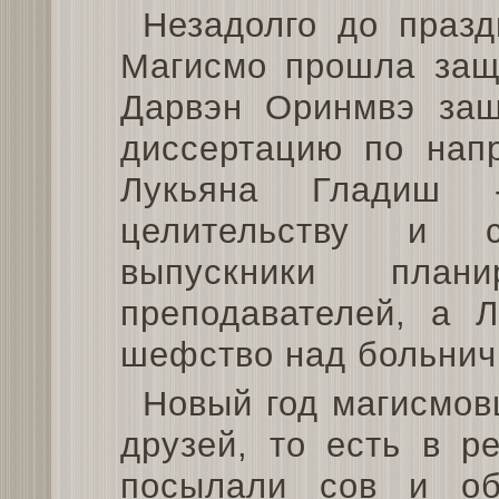
Незадолго до празд
Магисмо прошла защ
Дарвэн Оринмвэ защ
диссертацию по напр
Лукьяна Гладиш 
целительству и с
выпускники план
преподавателей, а Л
шефство над больнич
Новый год магисмов
друзей, то есть в р
посылали сов и об