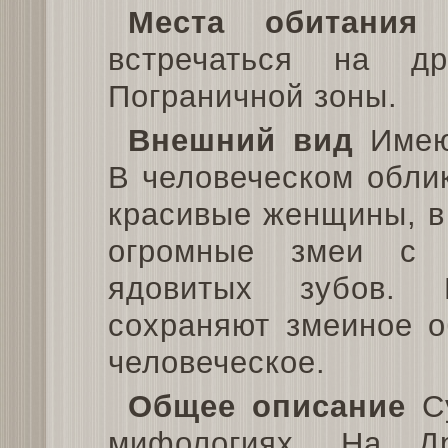
Места обитания
З
встречаться на др
Пограничной зоны.
Внешний вид
Имеют
В человеческом облик
красивые женщины, в
огромные змеи с 
ядовитых зубов. 
сохраняют змеиное о
человеческое.
Общее описание
Су
мифологиях. На Д