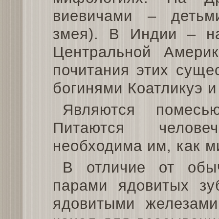
виевичами – детьм
змея). В Индии – н
Центральной Амери
почитания этих суще
богинями Коатликуэ и
Являются помесь
Питаются челове
необходима им, как м
В отличие от обы
парами ядовитых зу
ядовитыми железами