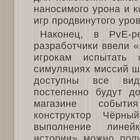
наносимого урона и к
игр продвинутого уров
Наконец, в PvE-
разработчики ввели 
игрокам испытать
симуляциях миссий ш
доступны все ви
постепенно будут д
магазине событи
конструктор Чёрн
выполнение линей
истории» можно полу