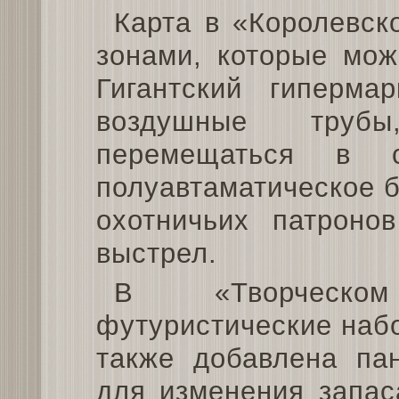
Карта в «Королевск
зонами, которые мож
Гигантский гиперма
воздушные труб
перемещаться в с
полуавтаматическое 
охотничьих патроно
выстрел.
В «Творческо
футуристические наб
также добавлена па
для изменения запас