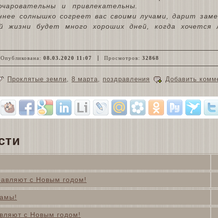
очаровательны и привлекательны.
ннее солнышко согреет вас своими лучами, дарит зам
ей жизни будет много хороших дней, когда хочется
Опубликована:
08.03.2020 11:07
Просмотров:
32868
Проклятые земли
,
8 марта
,
поздравления
Добавить комм
сти
равляют с Новым годом!
дамы!
вляют с Новым годом!