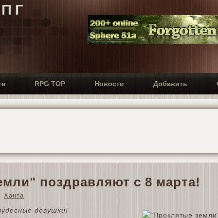
РПГ
те
RPG TOP
Новости
Добавить
емли" поздравляют с 8 марта!
Ханта
чудесные девушки!