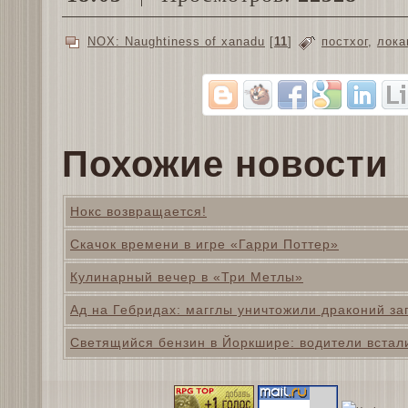
NOX: Naughtiness of xanadu
[
11
]
постхог
,
лока
Похожие новости
Нокс возвращается!
Скачок времени в игре «Гарри Поттер»
Кулинарный вечер в «Три Метлы»
Ад на Гебридах: магглы уничтожили драконий за
Светящийся бензин в Йоркшире: водители встал