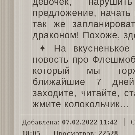
девочек, нарушит
предложение, начать 
так же запланирова
драконом! Похоже, зд
✦ На вкусненькое
новость про Флешмоб
который мы торж
ближайшие 7 дней
заходите, читайте, с
жмите колокольчик...
Добавлена:
07.02.2022 11:42
О
18:05
Просмотров:
22528