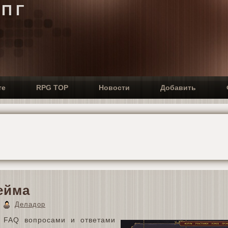
РПГ
те
RPG TOP
Новости
Добавить
ейма
7
Деладор
 FAQ вопросами и ответами