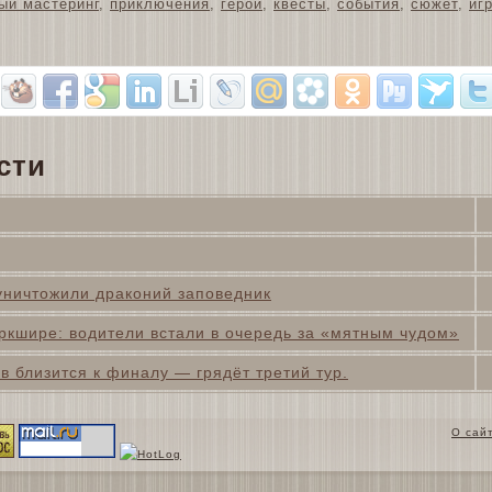
ый мастеринг
,
приключения
,
герои
,
квесты
,
события
,
сюжет
,
иг
сти
 уничтожили драконий заповедник
ркшире: водители встали в очередь за «мятным чудом»
 близится к финалу — грядёт третий тур.
О сай