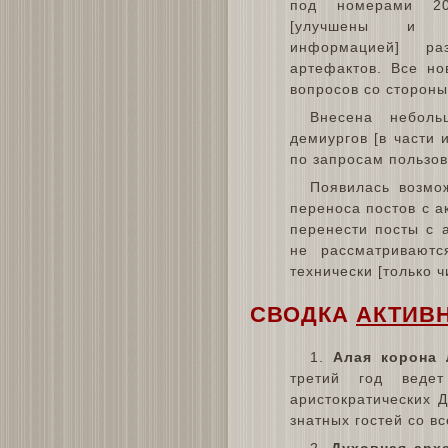
под номерами 20
[улучшены и д
информацией] р
артефактов. Все но
вопросов со стороны
Внесена неболь
демиургов [в части 
по запросам пользов
Появилась возмож
переноса постов с а
перенести посты с 
не рассматриваютс
технически [только 
СВОДКА
АКТИВ
1.
Алая корона 
третий год ведет
аристократических 
знатных гостей со в
2.
Духовная арх