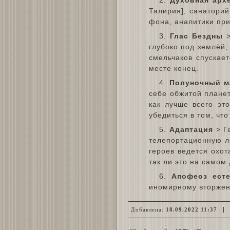
Талирия], санатори
фона, аналитики при
3.
Глас Бездны
>
глубоко под землёй,
смельчаков спускае
месте конец.
4.
Полуночный м
себе обжитой планет
как лучше всего эт
убедиться в том, чт
5.
Адаптация
> Ге
телепортационную ло
героев ведется охот
так ли это на самом
6.
Апофеоз есте
иномирному вторжен
Добавлена:
18.09.2022 11:37
О