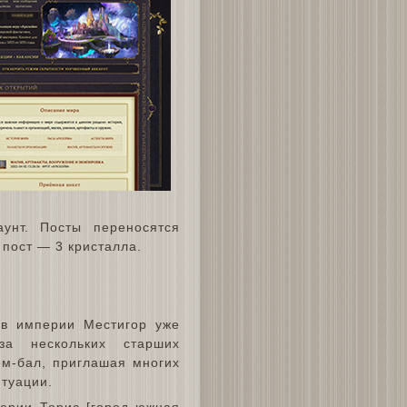
аунт. Посты переносятся
 пост — 3 кристалла.
ов империи Местигор уже
за нескольких старших
ем-бал, приглашая многих
итуации.
ерии Торис [город южная