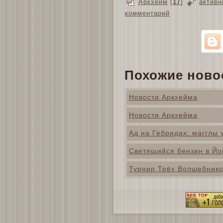
Аркхейм
[
17
]
активн
комментарий
Похожие ново
Новости Аркхейма
Новости Аркхейма
Ад на Гебридах: магглы
Светящийся бензин в Йо
Турнир Трёх Волшебников