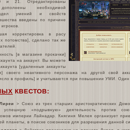
 и 21. Отредактированы
ополнены необходимой
аздел умений и свойств
вшества введены по причине
 игроков.
шая корректировка в расу
их потомства], сделано так же
ателей.
ность [в магазине прокачки]
ккаунта на аккаунт. Вы можете
аккаунта [удаленные аккаунты
я] своего неактивного персонажа на другой свой акк
число в профиль] и учитываются при повышении УМИ. Один
НЫХ
КВЕСТОВ:
Лиреи
> Союз из трех старших аристократических Дом
 успешную «подрывную» деятельность против сою
Домов империи Лайнадар. Княгиня Мелея организует при
сей планеты, в поиске союзников для разрешения данной с
еология
> Действие происходит на планете Лирея, в имп