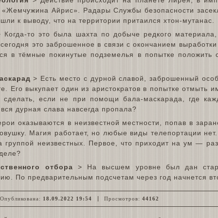
й «Жемчужина Айрис». Радары Службы безопасности засек
шли к выводу, что на территории притаился хтон-мутанас.
 Когда-то это была шахта по добыче редкого материала,
 сегодня это заброшенное в связи с окончанием выработк
тся в тёмные покинутые подземелья в попытке положить
аскарад
> Есть место с дурной славой, заброшенный особ
е. Его выкупает один из аристократов в попытке отмыть и
о сделать, если не при помощи бала-маскарада, где ка
о вся дурная слава навсегда пропала?
рои оказываются в неизвестной местности, попав в заран
вушку. Магия работает, но любые виды телепортации нет.
а группой неизвестных. Первое, что приходит на ум — ра
 деле?
ственного отбора
> На высшем уровне был дан старт
ию. По предварительным подсчетам через год начнется вт
публикована:
18.09.2022 19:54
Просмотров:
44162