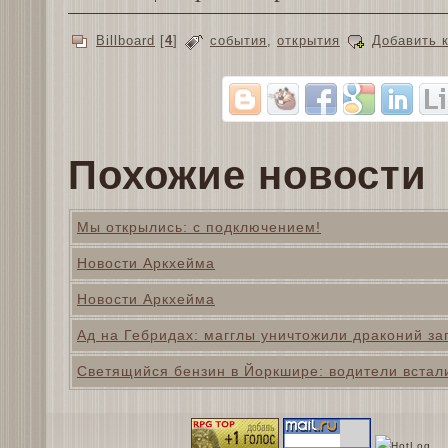
Billboard
[
4
]
события
,
открытия
Добавить 
Похожие новости
Мы открылись: с подключением!
Новости Аркхейма
Новости Аркхейма
Ад на Гебридах: магглы уничтожили драконий за
Светящийся бензин в Йоркшире: водители встал