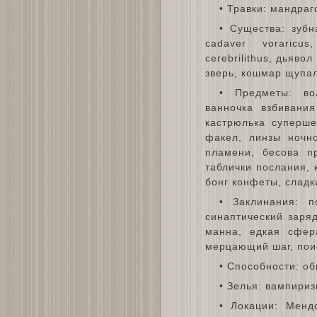
• Травки: мандраг
• Существа: зубна
cadaver voraricus
cerebrilithus, дьяво
зверь, кошмар щупа
• Предметы: во
ванночка взбивани
кастрюлька суперш
факел, линзы ночно
пламени, бесова пр
таблички послания, 
бонг конфеты, сладк
• Заклинания: п
синаптический заряд
манна, едкая сфер
мерцающий шаг, пои
• Способности: о
• Зелья: вампириз
• Локации: Мендо