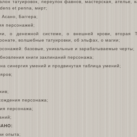
лон татуировок, переулок фавнов, мастерская, ателье, к
 dens et penna, мирт;
 Асано, Баггера;
ия персонажей;
ии, о денежной системе, о внешней крови, вторая Т
ронате, волшебные татуировки, об эльфах, о магии;
ерсонажей: базовые, уникальные и зарабатываемые черты;
обновления книги заклинаний персонажа;
ена синергия умений и продвинутая таблица умений;
яров;
хив;
хождения персонажа;
тия персонажа;
аний;
ВАНО:
чи опыта;