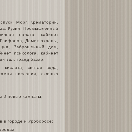
спуск, Морг, Крематорий,
ьма, Кузня, Промышленный
ничная палата, кабинет
 Грифонов, Домик охраны,
ация, Заброшенный дом,
инет психолога, кабинет
й зал, гранд базар,
 кислота, святая вода,
камни послания, склянка
ы 3 новые комнаты;
в в городе и Уроборосе;
ородах.