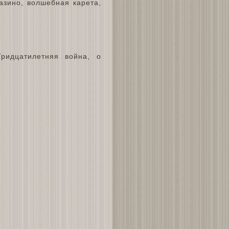
азино, волшебная карета,
ридцатилетняя война, о