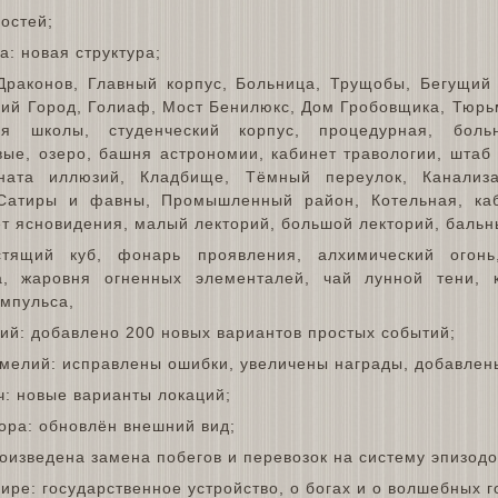
остей;
а: новая структура;
Драконов, Главный корпус, Больница, Трущобы, Бегущий 
ний Город, Голиаф, Мост Бенилюкс, Дом Гробовщика, Тюр
ия школы, студенческий корпус, процедурная, боль
вые, озеро, башня астрономии, кабинет травологии, штаб
ната иллюзий, Кладбище, Тёмный переулок, Канализ
 Сатиры и фавны, Промышленный район, Котельная, каб
т ясновидения, малый лекторий, большой лекторий, бальны
тящий куб, фонарь проявления, алхимический огонь,
а, жаровня огненных элементалей, чай лунной тени, 
импульса,
тий: добавлено 200 новых вариантов простых событий;
емелий: исправлены ошибки, увеличены награды, добавлен
ч: новые варианты локаций;
тора: обновлён внешний вид;
оизведена замена побегов и перевозок на систему эпизодо
ре: государственное устройство, о богах и о волшебных г