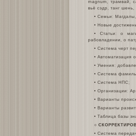
magnum, трамвай, са
вьё сэдр, танг шень,
• Семьи: Магдалы,
• Новые достижен
• Статьи: о маг
рабовладении, о пат
• Система черт п
• Автоматизация 
• Умения: добавл
• Система фамиль
• Система НПС;
• Организации: Ар
• Варианты проис
• Варианты разви
• Таблица базы зн
○
СКОРРЕКТИРО
• Система переда