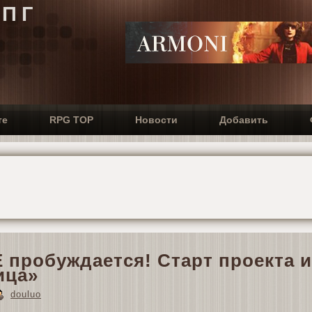
РПГ
те
RPG TOP
Новости
Добавить
пробуждается! Старт проекта 
ица»
douluo