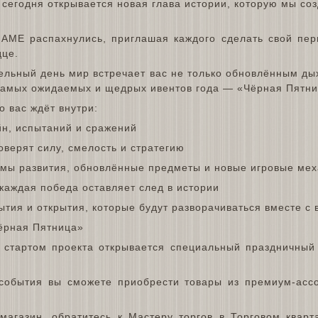
 сегодня открывается новая глава истории, которую мы со
AME распахнулись, приглашая каждого сделать свой пер
дце.
тельный день мир встречает вас не только обновлённым ды
 самых ожидаемых и щедрых ивентов года — «Чёрная Пятни
 вас ждёт внутри:
йн, испытаний и сражений
оверят силу, смелость и стратегию
мы развития, обновлённые предметы и новые игровые мех
 каждая победа оставляет след в истории
ытия и открытия, которые будут разворачиваться вместе с
ёрная Пятница»
 стартом проекта открывается специальный праздничный
события вы сможете приобрести товары из премиум-ассо
магазин, обратитесь к Мастеру торгов в Торговом квар