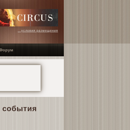
...условия размещения
Форум
и события