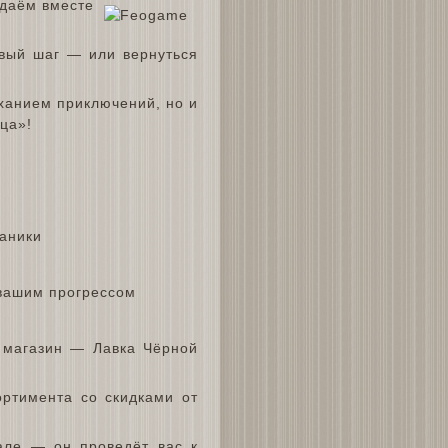
здаём вместе
вый шаг — или вернуться
ханием приключений, но и
ца»!
аники
 вашим прогрессом
 магазин — Лавка Чёрной
ртимента со скидками от
тале — он проведёт вас к