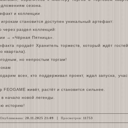
дложениям сезона.
ефакт и коллекции
 игрокам становится доступен уникальный артефакт:
о через раздел коллекций:
ии → «Чёрная Пятница».
ефакта продаёт Хранитель торжеств, который ждёт госте
о квартала).
ыгодным, но непростым торгам!
рокам
одарим всех, кто поддерживал проект, ждал запуска, учас
р FEOGAME живёт, растёт и становится сильнее.
 в начало новой легенды.
ою историю!
публикована:
28.11.2025 21:09
Просмотров:
11753