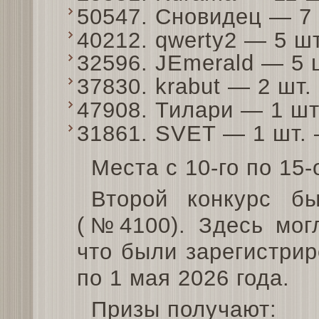
50547. Сновидец — 7
40212. qwerty2 — 5 ш
32596. JEmerald — 5
37830. krabut — 2 шт
47908. Тилари — 1 ш
31861. SVET — 1 шт.
Места с 10-го по 15-
Второй конкурс бы
(№4100). Здесь могл
что были зарегистрир
по 1 мая 2026 года.
Призы получают: