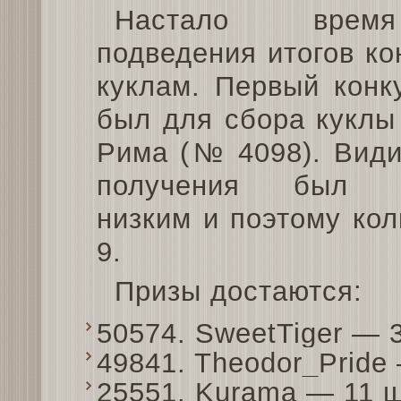
Настало вре
подведения итогов ко
куклам. Первый конк
был для сбора куклы
Рима (№ 4098). Вид
получения был д
низким и поэтому ко
9.
Призы достаются:
50574. SweetTiger — 
49841. Theodor_Pride
25551. Kurama — 11 