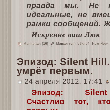
правда мы. Не п
идеальные, не вм
рамки сообщений. 
Искренне ваш Люк
Manhattan
[
10
]
Манхэттен
,
юбилей
,
Нью-Йорк
Эпизод: Silent Hill
умрёт первым.
24 апреля 2012, 17:41
Эпизод: Silen
Счастлив тот, кт