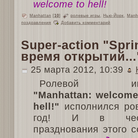
welcome to hell!
Manhattan
[
10
]
ролевые игры
,
Нью-Йорк
,
Manh
поздравления
Добавить комментарий
Super-action "Spri
время открытий...
25 марта 2012, 10:39
Ролевой иг
"Manhattan: welcome
hell!"
исполнился ро
год! И в чес
празднования этого 