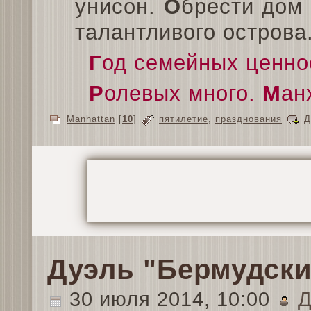
унисон.
О
брести дом
талантливого острова
Г
од семейных ценно
Р
олевых много.
М
ан
Manhattan
[
10
]
пятилетие
,
празднования
Д
Дуэль "Бермудски
30 июля 2014, 10:00
Д