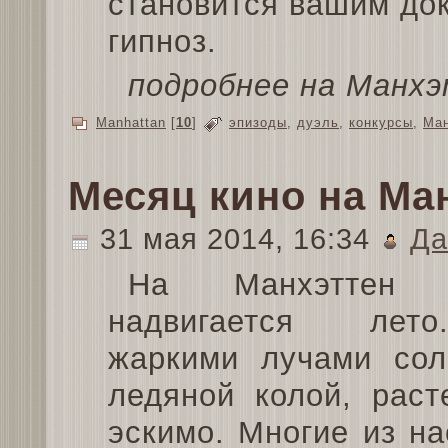
становится вашим док
гипноз.
подробнее на Манхэ
Manhattan
[
10
]
эпизоды
,
дуэль
,
конкурсы
,
Ман
Месяц кино на Ма
31 мая 2014, 16:34
Да
На Манхэттен с
надвигается лет
жаркими лучами сол
ледяной колой, раст
эскимо. Многие из на