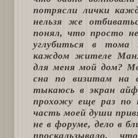
потрясли лички кажд
нельзя же отбивать
понял, что просто н
углубиться в тома э
каждом жителе Манх
для меня мой дом? М
сна по визитам на 
тыкаюсь в экран айф
прохожу еще раз по 
часть моей души прив
не в форуме, дело в б
проскальзывало, 