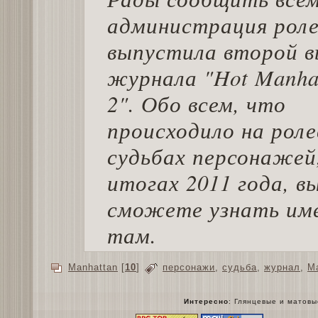
администрация рол
выпустила второй в
журнала
"Hot Manha
2"
. Обо всем, что
происходило на роле
судьбах персонажей
итогах 2011 года, в
сможете узнать им
там.
Manhattan
[
10
]
персонажи
,
судьба
,
журнал
,
M
Интересно
:
Глянцевые и матов