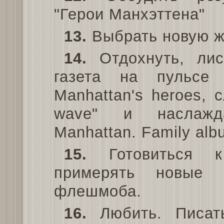
"Герои Манхэттена"
13.
Выбрать новую ж
14.
Отдохнуть, лист
газета на пульсе
Manhattan's heroes,
wave" и наслажд
Мanhattan. Family alb
15.
Готовиться к
примерять новые 
флешмоба.
16.
Любить. Писать