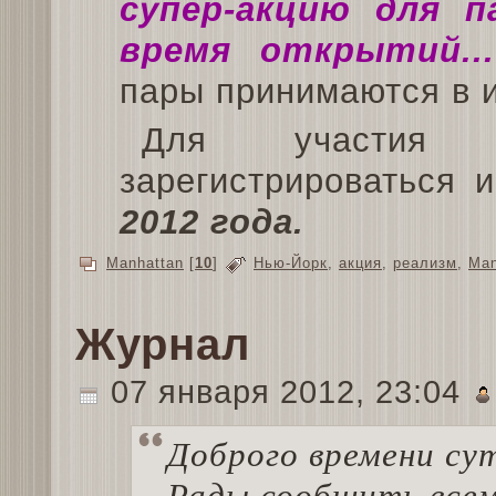
супер-акцию для па
время открытий..
пары принимаются в и
Для участия 
зарегистрироваться 
2012 года.
Manhattan
[
10
]
Нью-Йорк
,
акция
,
реализм
,
Man
Журнал
07 января 2012, 23:04
Доброго времени су
Рады сообщить всем