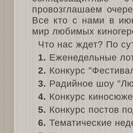
провозглашаем очер
Все кто с нами в ию
мир любимых киногер
Что нас ждет? По су
1.
Еженедельные лоте
2.
Конкурс "Фестивал
3.
Радийное шоу "Люб
4.
Конкурс киносюжето
5.
Конкурс постов по
6.
Тематические нед