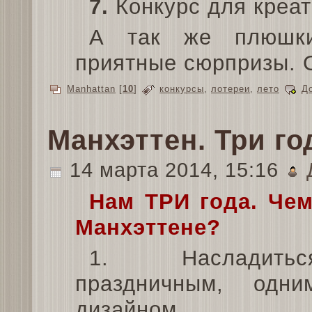
7.
Конкурс для креати
А так же плюшки
приятные сюрпризы. О
Manhattan
[
10
]
конкурсы
,
лотереи
,
лето
Д
Манхэттен. Три го
14 марта 2014, 15:16
Нам ТРИ года. Чем
Манхэттене?
1. Насладит
праздничным, одн
дизайном.