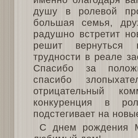
душу в ролевой про
большая семья, дру
радушно встретит но
решит вернуться 
трудности в реале з
Спасибо за полож
спасибо злопыхат
отрицательный ко
конкуренция в ро
подстегивает на новы
С днем рождения М