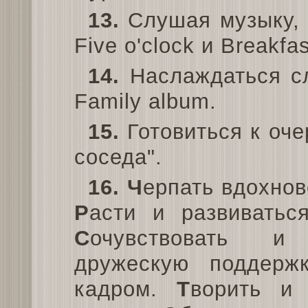
13.
Слушая музыку, 
Five o'clock и Breakfas
14.
Наслаждаться сл
Family album.
15.
Готовиться к оч
соседа".
16.
Ч
ерпать вдохно
Р
асти и развиватьс
С
очувствовать 
дружескую поддерж
кадром.
Т
ворить и