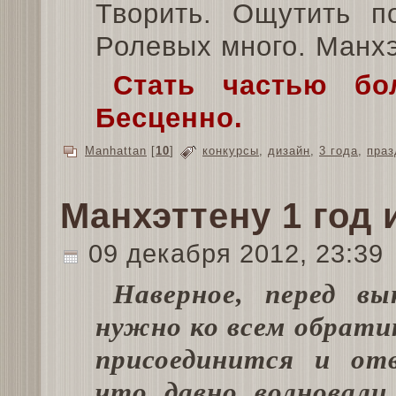
Творить. Ощутить п
Ролевых много. Манхэ
Стать частью бо
Бесценно.
Manhattan
[
10
]
конкурсы
,
дизайн
,
3 года
,
праз
Манхэттену 1 год 
09 декабря 2012, 23:39
Наверное, перед вы
нужно ко всем обрати
присоединится и от
что давно волновали