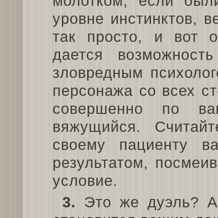
молотком, если был
уровне инстинктов, в
так просто, и вот 
дается возможност
зловредным психолог
персонажа со всех ст
совершенно по в
вяжущийся. Считай
своему пациенту в
результатом, посмеив
условие.
3.
Это же дуэль? А 