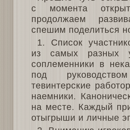
с момента откры
продолжаем развив
спешим поделиться н
1. Список участни
из самых разных у
соплеменники в нека
под руководство
тевинтерские работо
наемники. Каноничес
на месте. Каждый пр
отыгрыши и личные э