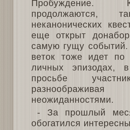
Пробуждение. К
продолжаются,
неканонических квес
еще открыт донабор
самую гущу событий.
веток тоже идет по 
личных эпизодах, 
просьбе участн
разноображива
неожиданностями.
- За прошлый меся
обогатился интересн