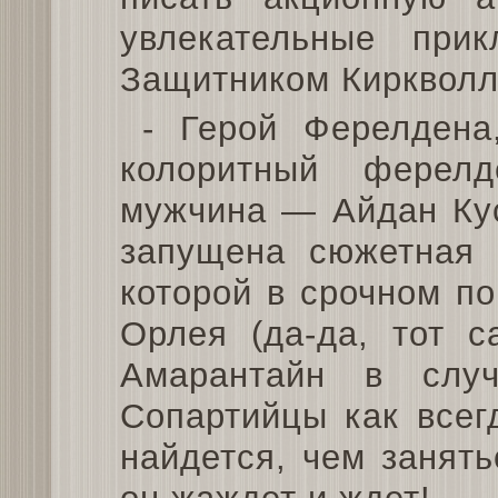
увлекательные при
Защитником Киркволл
- Герой Ферелдена
колоритный ферел
мужчина — Айдан Кус
запущена сюжетная 
которой в срочном п
Орлея (да-да, тот 
Амарантайн в случ
Сопартийцы как всег
найдется, чем занять