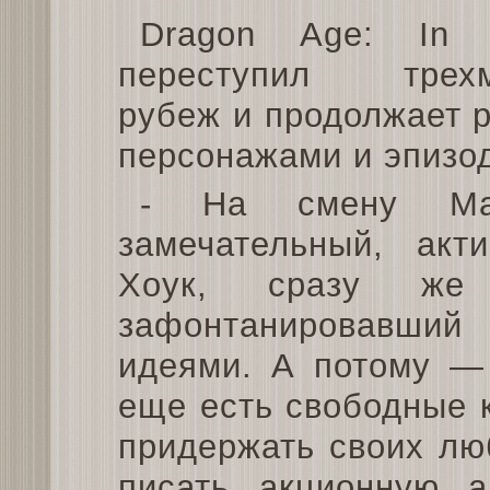
Dragon Age: In U
переступил трехм
рубеж и продолжает 
персонажами и эпизо
- На смену Ма
замечательный, акт
Хоук, сразу ж
зафонтанировавши
идеями. А потому — 
еще есть свободные 
придержать своих лю
писать акционную а