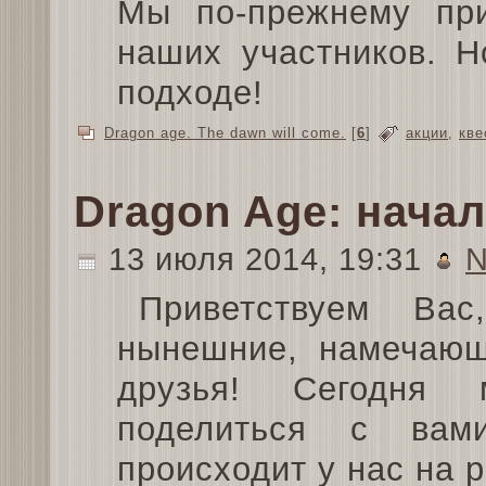
Мы по-прежнему пр
наших участников. Н
подходе!
Dragon age. The dawn will come.
[
6
]
акции
,
кве
Dragon Age: нача
13 июля 2014, 19:31
N
Приветствуем Вас
нынешние, намечающ
друзья! Сегодня
поделиться с ва
происходит у нас на 