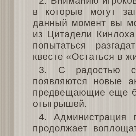
2. Вниманию игроко
в которые могут за
данный момент вы мо
из Цитадели Кинлоха
попытаться разгад
квесте «Остаться в ж
3. С радостью с
появляются новые ак
предвещающие еще б
отыгрышей.
4. Администрация 
продолжает воплощат