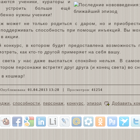
аются ученики, кураторы и
ы устроить больше ещё
обенно нужны ученики!
аж может не только родиться с даром, но и приобрести
 поддерживать способность при помощи инъекций. Вы мо
 в акции.
 конкурс, в котором будет предоставлена возможность 
мотреть, как кто-то другой примеряет на себя вашу.
а света у нас даже выспаться спокойно нельзя. В само
тором персонажи встретят друг друга (и конец света) во сн
 в кошмар!
Опубликована:
01.04.2013 13:28
Просмотров:
41254
еджи
,
способности
,
персонаж
,
конкурс
,
эпизод
Добавить ко