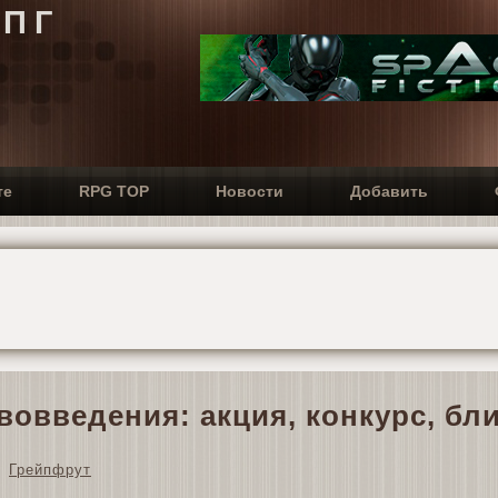
РПГ
те
RPG TOP
Новости
Добавить
вовведения: акция, конкурс, б
Грейпфрут