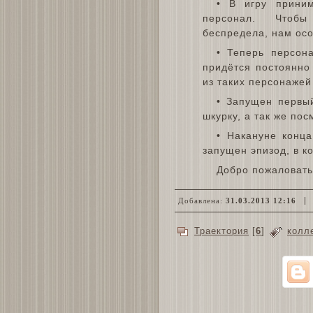
• В игру приним
персонал. Чтоб
беспредела, нам ос
• Теперь персон
придётся постоянно
из таких персонажей
• Запущен первый
шкурку, а так же пос
• Накануне конц
запущен эпизод, в ко
Добро пожаловать
Добавлена:
31.03.2013 12:16
Траектория
[
6
]
колл