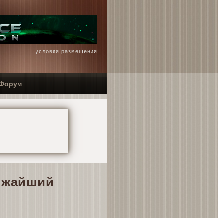
...условия размещения
Форум
лижайший