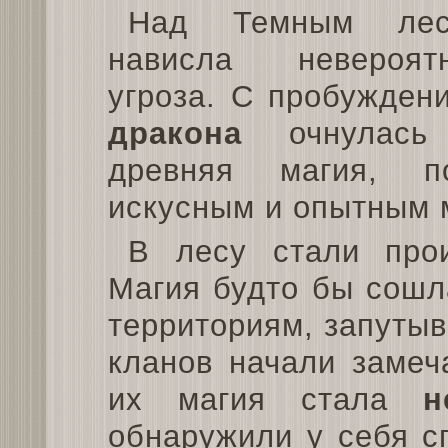
Над Темным лес
нависла невероят
угроза. С пробужден
дракона
очнулась
древняя магия, п
искусным и опытным 
В лесу стали прои
Магия будто бы сошл
территориям, запуты
кланов начали замеч
их магия стала
н
обнаружили у себя с