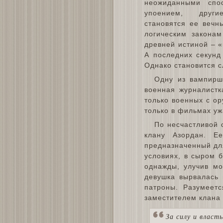
неожиданными спо
упоением, друг
становятся ее вечн
логическим закона
древней истиной – «
А последних секунд
Однако становится 
Одну из вампирш 
военная журналистк
только военных с ор
только в фильмах уж
По несчастливой 
клану Азордан. Е
предназначенный дл
условиях, в сыром 
однажды, улучив мо
девушка вырвалась в
патроны. Разумеет
заместителем клана 
За силу и власт