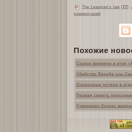
The Leapman's law
[
77
]
комментарий
Похожие ново
Скачок времени в игре 
Убийство Вахиба аль Са
Очередные потери в игр
Первая смерть персонаж
Утвержден Кодекс вампи