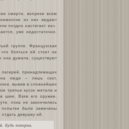
ние смерти, вопреки всем
 немногие из них ведают
или поздно настигает ее».
ается, уже недостаточно.
ьей группе. Французская
 что бояться ей стоит не
ак она думала, существуют
х лагерей, принадлежащих
ана люди – лишь скот,
изни, выжив в сложнейших
ом тряпье кусок метала и
 в шею. Взяв его оружие,
ути, пока не закончились
е попытки были замечены
 отдать девушку ей.
й. Будь покорна,