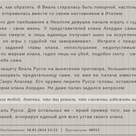
м, как обратить. И Виаль старалась быть покорной, настол
 отправилась вместе со своим наставником в Италию.
ого дня пребывания в Неаполе девушка начала играть с су
 нее - свою жизнь. У представителей клана Азордан сам
бно смерти, и лишь единицы получают шанс на искуплен
, но игры с судьбой так завораживают... Интриги с пре
ех заданий главы клана, непослушание, недопустим
 по меркам клана, годен лишь на убой, подобно скоту - с
себе сама.
а защиту Виаль Русси на вынесении приговора, большинств
разорвать предательницу сами, но имя ее палача извест
Сакрх Аласкар. Его оружие лишило Русси головы, оставля
тории клана Азордан. Но даже палач задался вопросом:
гала тобой, девочка, что ты решила, что сможешь избежать н
аль Русси. Для остальных же - яркий пример того, как н
аний, игнорируя единый для всех устав своего клана.
Опубликована:
10.01.2014 13:53
Просмотров:
40915