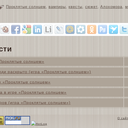
Проклятые солнцем
,
вампиры
,
квесты
,
сюжет
,
Алохомора
,
м
сти
«Проклятые солнцем»
иди раскрыто (игра «Проклятые солнцем»)
е «Проклятые солнцем»
а в игре «Проклятые солнцем»
ров (игра «Проклятые солнцем»)
О сай