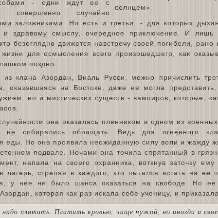
собами - одни ждут ее с
ие совершенно случайно
ыми заложниками. Но есть и третьи, - для которых дыха
м и здравому смыслу, очередное приключение. И лишь
кто безоглядно движется навстречу своей погибели, рано 
 жизни для осмысления всего произошедшего, как оказыв
слишком поздно.
из клана Азордан, Виаль Русси, можно причислить трет
а, оказавшаяся на Востоке, даже не могла представить,
ужием, но и мистических существ - вампиров, которые, к
асов.
случайности она оказалась пленником в одном из военны
е не собирались обращать. Ведь для огненного кл
я еды. Но она проявила неожиданную силу воли и жажду ж
бетонном подвале. Ночами она точила спрятанный в грязн
мент, напала на своего охранника, воткнув заточку ему
 лагерь, стреляя в каждого, кто пытался встать на ее п
ся, у нее не было шанса оказаться на свободе. Но е
Азордан, которая как раз искала себе ученицу, и приказала
ь надо платить. Платить кровью, чаще чужой, но иногда и свое