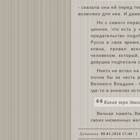
- сказала она ей перед те
возможно для нее. И даже
Но с самого перв
ценное, что есть у
предательство подо
Русси в свое время
клана, провал вс
человеком, который,
девушка подписала 
Никто не встал н
почли бы за честь 
Великого Владыки - 
где-то в анналах ис
Какая вера дви
Вечная память Ви
своих низменных жел
Добавлена:
09.01.2014 17:40