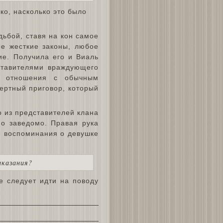
ько, насколько это было
дьбой, ставя на кон самое
ые жесткие законы, любое
ие. Получила его и Виаль
дставителями враждующего
ые отношения с обычным
мертный приговор, который
о из представителей клана
но заведомо. Правая рука
я воспоминания о девушке
аказания?
е следует идти на поводу