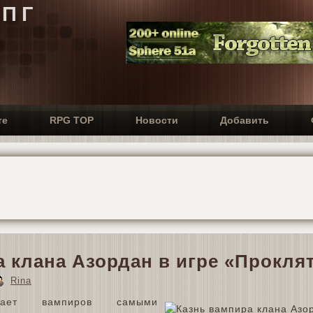
РПГ
те
RPG TOP
Новости
Добавить
а клана Азордан в игре «Прокля
Rina
гает вампиров самыми