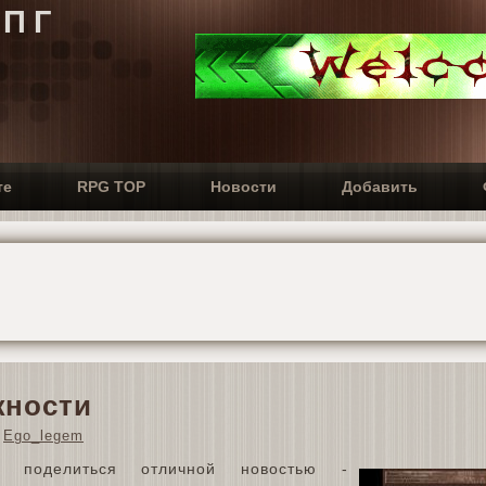
РПГ
те
RPG TOP
Новости
Добавить
жности
Ego_legem
м поделиться отличной новостью -