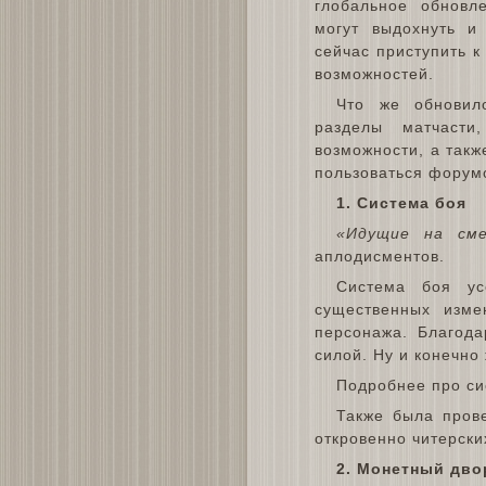
глобальное обновл
могут выдохнуть и
сейчас приступить 
возможностей.
Что же обновил
разделы матчаст
возможности, а такж
пользоваться форум
1. Система боя
«Идущие на см
аплодисментов.
Система боя ус
существенных изме
персонажа. Благода
силой. Ну и конечно 
Подробнее про си
Также была прове
откровенно читерски
2. Монетный дво