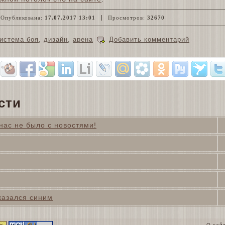
Опубликована:
17.07.2017 13:01
Просмотров:
32670
истема боя
,
дизайн
,
арена
Добавить комментарий
сти
нас не было с новостями!
казался синим
О сай