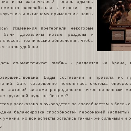
ение игры закончилось! Теперь админы
 немного расслабиться, а игроки - уже
к изучению и активному применению новых
ось? Изменения претерпели некоторые
и, были добавлены новые разделы и
е внесены технические обновления, чтобы
ом стало удобнее.
ерть приветствуют тебя!»
- раздается на Арене, в
овершенствована. Виды состязаний и правила их пр
нений. Зато совершенно поменялась система определ
ря статовой системе рапределения очков персонажи мо
же крутизной, куда же без нее?
стему рассказано в руководстве по способностям в боевых
дена балансировка способностей персонажей (аспекты) 
х умений, но все аспекты остались такими же сильными и 
р