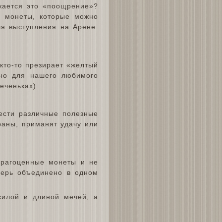
жается это «поощрение»?
е монеты, которые можно
ля выступления на Арене.
 кто-то презирает «желтый
ьно для нашего любимого
еченьках)
ести различные полезные
раны, приманят удачу или
драгоценные монеты и не
перь объединено в одном
силой и длиной мечей, а