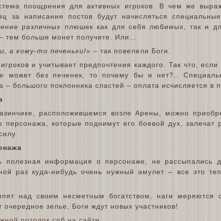
стема поощрения для активных игроков. В чем же выра
яц за написание постов будут начисляться специальны
тение различных плюшек как для себя любимых, так и д
– тем больше монет получите. Или…
, а кому-то печеньки!»
– так повелели Боги.
игроков и учитывает предпочтения каждого. Так что, если
не может без печенек, то почему бы и нет?.. Специал
– большого поклонника сластей – оплата исчисляется в п
а
азинчике, расположившемся возле Арены, можно приобр
о персонажа, которые поднимут его боевой дух, залечат 
силу.
сонажа
ь полезная информация о персонаже, не рассыпались 
ной раз куда-нибудь очень нужный амулет – все это те
рпят над своим несметным богатством, наги меряются 
 очередное зелье, Боги ждут новых участников!
жной потолок спб на сайте
.