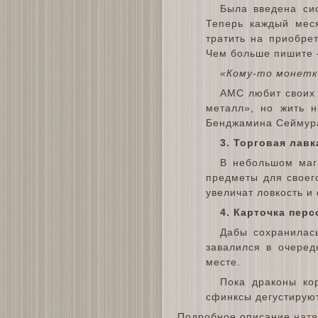
Была введена си
Теперь каждый мес
тратить на приобре
Чем больше пишите 
«Кому-то монетки
АМС любит своих 
металл», но жить 
Бенджамина Сеймура 
3. Торговая лавк
В небольшом маг
предметы для своег
увеличат ловкость и 
4. Карточка пер
Дабы сохранилас
завалился в очеред
месте.
Пока драконы ко
сфинксы дегустируют
Подробное описание
натя