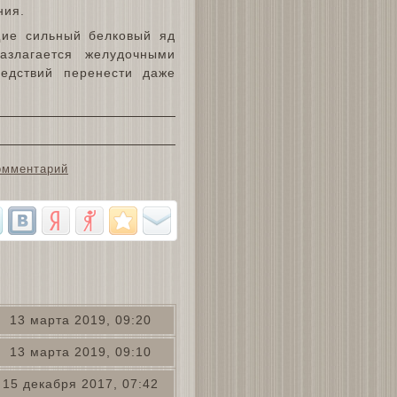
ния.
щие сильный белковый яд
азлагается желудочными
ледствий перенести даже
омментарий
13 марта 2019, 09:20
13 марта 2019, 09:10
15 декабря 2017, 07:42