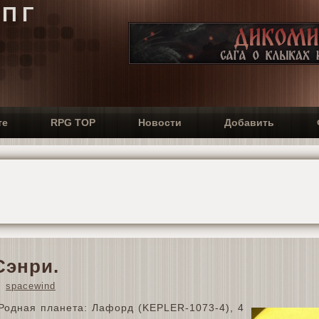
РПГ
те
RPG TOP
Новости
Добавить
Сэнри.
spacewind
одная планета: Лафорд (KEPLER-1073-4), 4