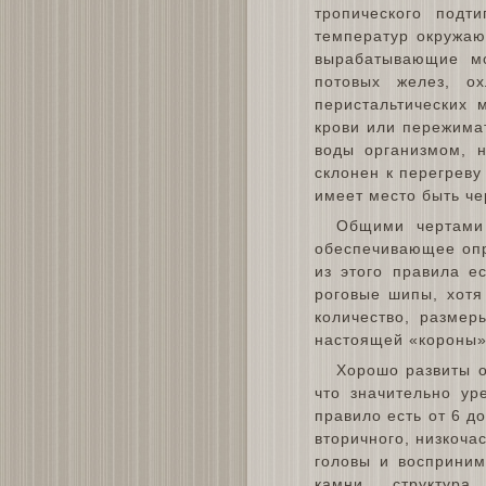
тропического подт
температур окружаю
вырабатывающие м
потовых желез, о
перистальтических 
крови или пережимат
воды организмом, н
склонен к перегреву
имеет место быть че
Общими чертами 
обеспечивающее опр
из этого правила е
роговые шипы, хотя
количество, размер
настоящей «короны»,
Хорошо развиты о
что значительно ур
правило есть от 6 д
вторичного, низкоча
головы и восприним
камни, структур