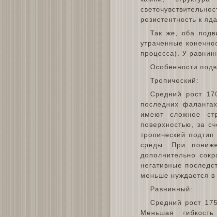
светочувствительн
резистентность к яд
Так же, оба подв
утраченные конечнос
процесса). У равнин
Особенности подв
Тропический:
Средний рост 170
последних фалангах
имеют сложное ст
поверхностью, за с
тропический подтип
среды. При пониж
дополнительно сокр
негативные последст
меньше нуждается в 
Равнинный:
Средний рост 175
Меньшая гибкост