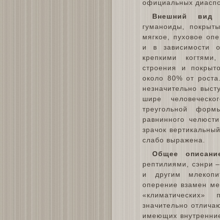
официальных диаспо
Внешний вид
В
гуманоиды, покрыт
мягкое, пуховое оп
и в зависимости о
крепкими когтями
строения и покрыт
около 80% от роста
незначительно выст
шире человеческо
треугольной форм
равнинного челюсти
зрачок вертикальны
слабо выражена.
Общее описани
рептилиями, сэнри 
и другим млекоп
оперение взамен ме
«климатических»
значительно отличаю
имеющих внутренние