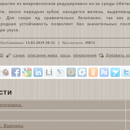
крытие из микроволосков редуцировано из-за среды обита
ти, около передних зубов, находятся железы, выделяю
в. Для сэнри яд сравнительно безопасен, так как р
родная устойчивость позволяет без значительных пос
ри укусе.
Опубликована:
13.03.2019 20:32
Просмотров:
39872
1
]
сэнри
,
описание мира
,
расы
,
обновления
Добавить к
сти
игитиарна.
с. Вампиры