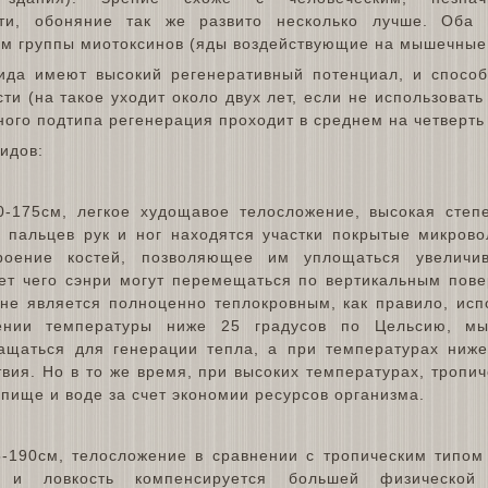
ости, обоняние так же развито несколько лучше. Оба
ам группы миотоксинов (яды воздействующие на мышечные 
ида имеют высокий регенеративный потенциал, и способ
ти (на такое уходит около двух лет, если не использова
ного подтипа регенерация проходит в среднем на четверть
идов:
-175см, легкое худощавое телосложение, высокая степе
 пальцев рук и ног находятся участки покрытые микров
роение костей, позволяющее им уплощаться увеличи
чет чего сэнри могут перемещаться по вертикальным пове
 не является полноценно теплокровным, как правило, ис
ении температуры ниже 25 градусов по Цельсию, мы
ащаться для генерации тепла, а при температурах ниже
вия. Но в то же время, при высоких температурах, тропи
пище и воде за счет экономии ресурсов организма.
-190см, телосложение в сравнении с тропическим типом
ь и ловкость компенсируется большей физической