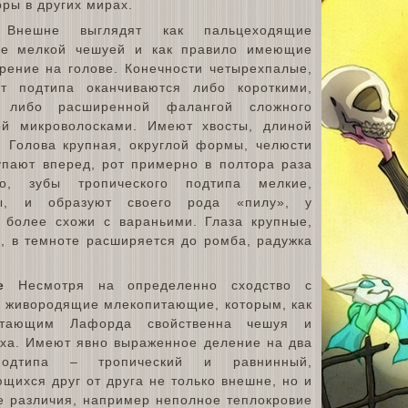
ры в других мирах.
нешне выглядят как пальцеходящие
ые мелкой чешуей и как правило имеющие
ерение на голове. Конечности четырехпалые,
т подтипа оканчиваются либо короткими,
, либо расширенной фалангой сложного
ой микроволосками. Имеют хвосты, длиной
. Голова крупная, округлой формы, челюсти
упают вперед, рот примерно в полтора раза
го, зубы тропического подтипа мелкие,
ы, и образуют своего рода «пилу», у
 более схожи с вараньими. Глаза крупные,
й, в темноте расширяется до ромба, радужка
е
Несмотря на определенно сходство с
– живородящие млекопитающие, которым, как
итающим Лафорда свойственна чешуя и
ха. Имеют явно выраженное деление на два
 подтипа – тропический и равнинный,
щихся друг от друга не только внешне, но и
 различия, например неполное теплокровие