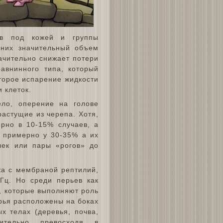
ов под кожей и группы
 них значительный объем
ачительно снижает потери
авнинного типа, который
оторое испарение жидкости
 клеток.
ло, оперение на голове
астущие из черепа. Хотя,
ерно в 10-15% случаев, а
– примерно у 30-35% а их
чек или пары «рогов» до
жа с мембраной рептилий,
0Гц. Но среди перьев как
я, которые выполняют роль
ерья расположены на боках
х телах (деревья, почва,
ительно превосходя в