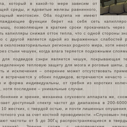
ипа, который в какой-то мере зависим от
щей среды, и ядовитые железы равнинного,
ощный миотоксин. Оба подтипа не имеют
хлаждающие функции берет на себя сеть капилляр
мышц, позволяющие в краткие сроки прокачивать через
ь капилляры снижая отток тепла, что с одной стороны зн
о с другой является одной из выраженных слабостей р
 в околоэкваториальных регионах родного мира, хотя нек
рез стыки чешуек, когда влага теряется подкожными слоями
для подвидов сэнри является чешуя, покрывающая те
еделенную тепловую защиту для мозга и роговые шипы, р
сть и исключения – оперение может отсутствовать прим
 и встречаются у обоих подвидов, встречаются нечасто 
ы и форма индивидуальны, от гребня из коротких колю
 хотя последнее – уникальные случаи.
боняние и зрение, механика слухового аппарата же, схо
езает доступный спектр частот до диапазона в 200-600
о 10 жестких, с твердой остью, и почти лишенных опушени
стотного уха за счет костной проводимости. «Слуховые» п
ают частоты от 5 до 30Гц распространяющиеся в тверды
а здания). Зрение схоже с человеческим, незнач