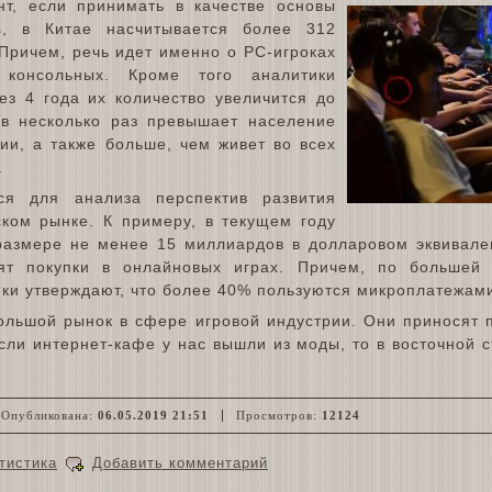
т, если принимать в качестве основы
rs, в Китае насчитывается более 312
Причем, речь идет именно о PC-игроках
 консольных. Кроме того аналитики
ез 4 года их количество увеличится до
в несколько раз превышает население
ии, а также больше, чем живет во всех
.
ся для анализа перспектив развития
ском рынке. К примеру, в текущем году
размере не менее 15 миллиардов в долларовом эквивале
вят покупки в онлайновых играх. Причем, по большей
ки утверждают, что более 40% пользуются микроплатежам
льшой рынок в сфере игровой индустрии. Они приносят 
сли интернет-кафе у нас вышли из моды, то в восточной 
Опубликована:
06.05.2019 21:51
Просмотров:
12124
тистика
Добавить комментарий