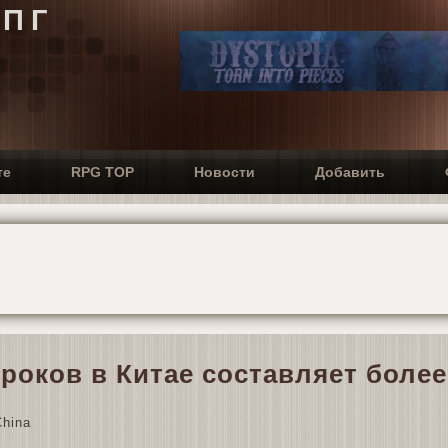
РПГ
те
RPG TOP
Новости
Добавить
роков в Китае составляет более
hina