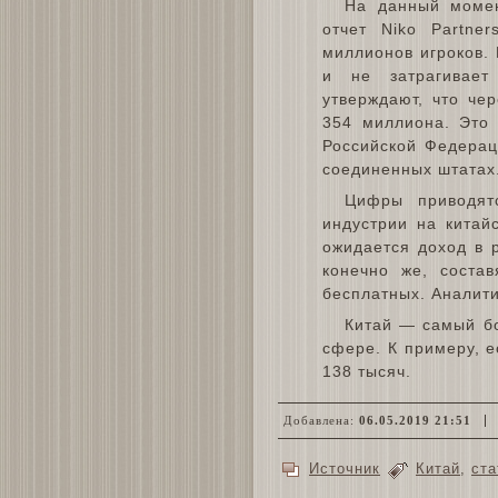
На данный момен
отчет Niko Partne
миллионов игроков. 
и не затрагивает
утверждают, что чер
354 миллиона. Это 
Российской Федерац
соединенных штатах
Цифры приводят
индустрии на китай
ожидается доход в 
конечно же, соста
бесплатных. Аналити
Китай — самый бо
сфере. К примеру, е
138 тысяч.
Добавлена:
06.05.2019 21:51
Источник
Китай
,
ста