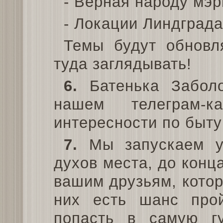
- Верная народу мэр
- Локации Линдграда
Темы будут обновл
туда заглядывать!
6.
Батенька Заболо
нашем телеграм-к
интересности по быту
7.
Мы запускаем у
духов места, до конц
вашим друзьям, котор
них есть шанс про
попасть в самую г