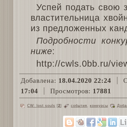
Успей подать свою 
властительница хвой
из предложенных кан
Подробности конку
ниже
:
http://cwls.0bb.ru/vi
Добавлена:
18.04.2020 22:24
О
17:04
Просмотров:
17881
CW: lost souls
[
2
]
события
,
конкурсы
Доба