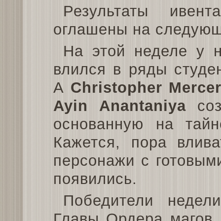
Результаты иве
оглашены на следующ
На этой неделе у 
влился в ряды студе
А
Christopher Merce
Ayin Anantaniya
соз
основанную на тай
Кажется, пора влив
персонажи с готовым
появились.
Победители неде
Главы Ордера магов