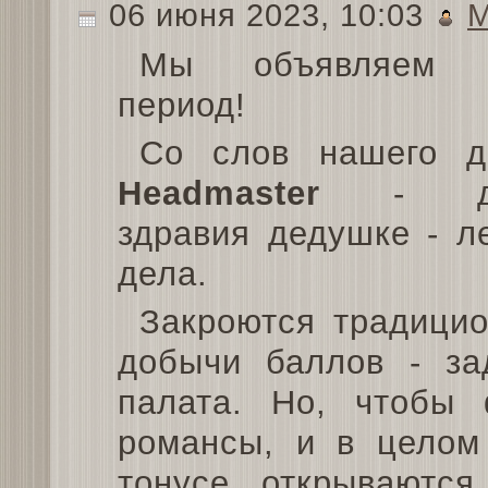
06 июня 2023, 10:03
М
Мы объявляем л
период!
Со слов нашего до
Headmaster
- доб
здравия дедушке - л
дела.
Закроются традици
добычи баллов - зад
палата. Но, чтобы
романсы, и в целом
тонусе, открываютс