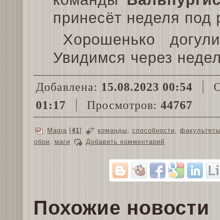
принесёт неделя под
Хорошенько догул
Увидимся через недел
Добавлена:
15.08.2023 00:54
О
01:17
Просмотров:
44767
Magia
[
41
]
команды
,
способности
,
факультет
обои
,
маги
Добавить комментарий
Похожие новости