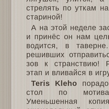
стрелять по уткам н
стариной!
А на этой неделе за
и принёс он нам цел
водится, в таверн
решивших отправитьс
зов к странствию! Р
этап и вливайся в игр
Teris Kleho
порадо
стол по мотива
Уменьшенная копи