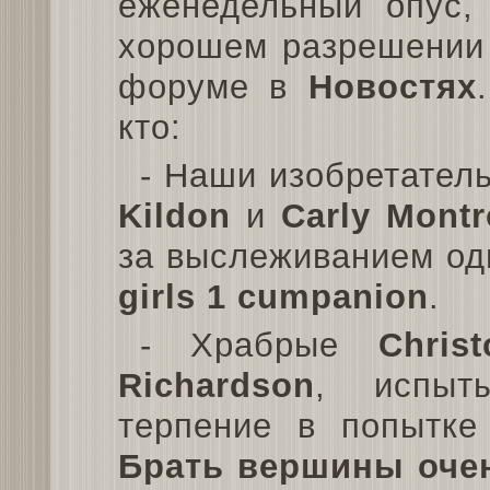
еженедельный опус,
хорошем разрешении 
форуме в
Новостях
кто:
- Наши изобретател
Kildon
и
Carly Montr
за выслеживанием од
girls 1 cumpanion
.
- Храбрые
Chris
Richardson
, испыт
терпение в попытке
Брать вершины очен