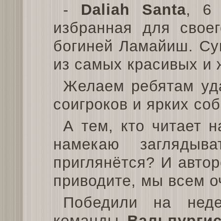
-
Daliah Santa
, 6
избранная для своег
богиней Ламайиш. Су
из самых красивых и
Желаем ребятам уда
соигроков и ярких со
А тем, кто читает 
намекаю заглядыв
приглянётся? И автор
приводите, мы всем о
Победили на не
команды
Вальпурги