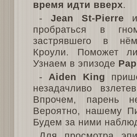
время идти вверх
.
-
Jean St-Pierre
пробраться в гно
застрявшего в нём
Кроули. Поможет л
Узнаем в эпизоде
Pap
-
Aiden King
приш
незадачливо взлет
Впрочем, парень н
Вероятно, нашему Пи
Будем за ними наблю
Для просмотра эпи