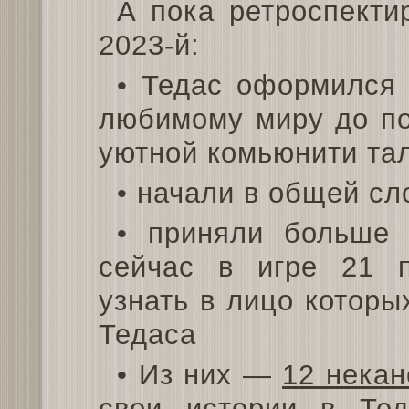
А пока ретроспекти
2023-й:
• Тедас оформился 
любимому миру до по
уютной комьюнити та
• начали в общей сл
• приняли больше 
сейчас в игре 21 п
узнать в лицо которы
Тедаса
• Из них —
12 некан
свои истории в Тед