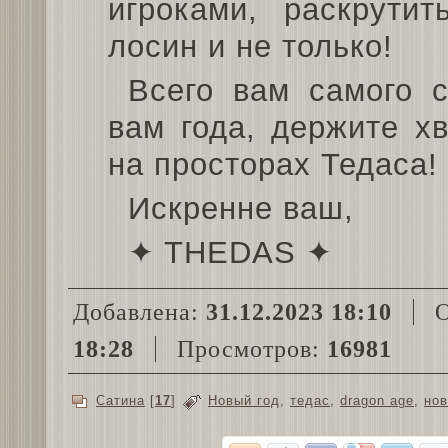
игроками, раскрутит
лосин и не только!
Всего вам самого с
вам года, держите х
на просторах Тедаса!
Искренне ваш,
✦ THEDAS ✦
Добавлена:
31.12.2023 18:10
О
18:28
Просмотров:
16981
Сатина
[
17
]
Новый год
,
тедас
,
dragon age
,
нов