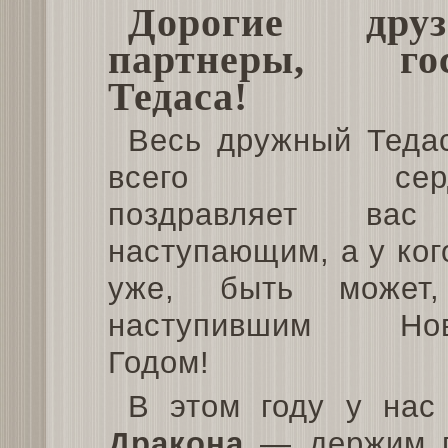
Дорогие друз
партнеры, го
Тедаса!
Весь дружный Теда
всего серд
поздравляет ва
наступающим, а у ког
уже, быть может
наступившим Но
Годом!
В этом году у нас
Дракона
— держим п